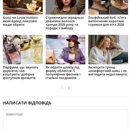
Gucci чи Louis Vuitton:
Стрижки для середньої
Ельфійський боб: п?ять
який бренд люксової
довжини волосся:
витончених коротких
моди обрати
тренди 2026 року та
стрижок для літа 2026
поради з вибору
Парфуми, що звучать
Як обрати шляпу під
Як носити тренд
дорожче, ніж
форму обличчя: 5
«комфортний шик» і не
коштують: добірка
популярних фасонів і
виглядати недоглянуто
доступних ароматів
стильні поєднання
НАПИСАТИ ВІДПОВІДЬ