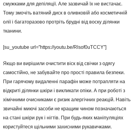
смужками для депіляції. Але зазвичай їх не вистачає.
Тому змочіть ватяний диск в оливковій або косметичній
олії і багаторазово протріть брудні від воску ділянки
тканини.
[su_youtube url=”https://youtu.be/Rlsof0uTCCY”]
Якщо ви вирішили очистити віск від свічки з одягу
самостійно, не забувайте про прості правила безпеки.
При гарячому видаленні парафін може потрапляти на
відкриті ділянки шкіри і викликати опіки. А при роботі з
хімічними очисниками є ризик алергічних реакцій. Навіть
звичайні миючі засоби не кращим чином позначаються
на стані шкіри рук і нігтів. При будь-яких маніпуляціях
користуйтеся щільними захисними рукавичками.