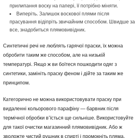
прилипання воску на папері, її потрібно міняти.
Виперіть. Залишок воскової плями після
прасування відіпріть звичайним способом. Швидше за
все, знадобиться плямовивідник.
Синтетичні речі не люблять гарячої праски, їх можна
обробити таким же способом, але на низькій
температурі. Якщо ж ви боїтеся пошкодити одяг з
синтетики, замініть праску феном і дійте за таким же
принципом.
Категорично не можна використовувати праску при
видаленні кольорового парафіну — барвник після
термічної обробки в’їсться ще сильніше. Використовуйте
для такої очистки магазинний плямовивідник. Або ж
зволожте чистий рушник в спирті і промокніть пляма.