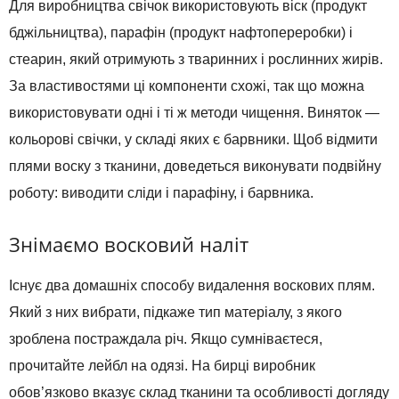
Для виробництва свічок використовують віск (продукт
бджільництва), парафін (продукт нафтопереробки) і
стеарин, який отримують з тваринних і рослинних жирів.
За властивостями ці компоненти схожі, так що можна
використовувати одні і ті ж методи чищення. Виняток —
кольорові свічки, у складі яких є барвники. Щоб відмити
плями воску з тканини, доведеться виконувати подвійну
роботу: виводити сліди і парафіну, і барвника.
Знімаємо восковий наліт
Існує два домашніх способу видалення воскових плям.
Який з них вибрати, підкаже тип матеріалу, з якого
зроблена постраждала річ. Якщо сумніваєтеся,
прочитайте лейбл на одязі. На бирці виробник
обов’язково вказує склад тканини та особливості догляду