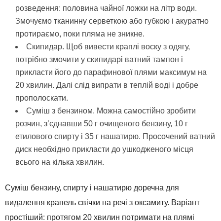
розведення: половина чайної ложки на літр води.
Змочуємо тканинну серветкою або губкою і акуратно
протираємо, поки пляма не зникне.
Скипидар. Щоб вивести краплі воску з одягу,
потрібно змочити у скипидарі ватний тампон і
прикласти його до парафинової плями максимум на
20 хвилин. Далі слід випрати в теплій воді і добре
прополоскати.
Суміш з бензином. Можна самостійно зробити
розчин, з’єднавши 50 г очищеного бензину, 10 г
етилового спирту і 35 г нашатирю. Просочений ватний
диск необхідно прикласти до ушкодженого місця
всього на кілька хвилин.
Суміш бензину, спирту і нашатирю доречна для
видалення крапель свічки на речі з оксамиту. Варіант
простіший: протягом 20 хвилин потримати на плямі