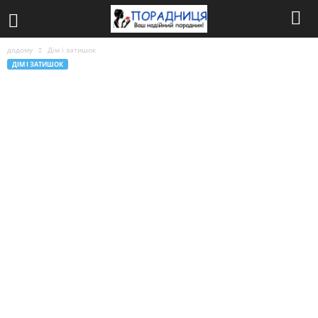
додому
Дім і затишок
ДІМ І ЗАТИШОК