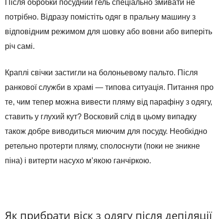
Після обробки посудний гель спеціально змивати не
потрібно. Відразу помістіть одяг в пральну машину з
відповідним режимом для шовку або вовни або виперіть
річ самі.
Краплі свічки застигли на болоньевому пальто. Після
ранкової служби в храмі — типова ситуація. Питання про
те, чим тепер можна вивести пляму від парафіну з одягу,
ставить у глухий кут? Восковий слід в цьому випадку
також добре виводиться миючим для посуду. Необхідно
ретельно протерти пляму, сполоснути (поки не зникне
піна) і витерти насухо м’якою ганчіркою.
Як прибрати віск з одягу після депіляції