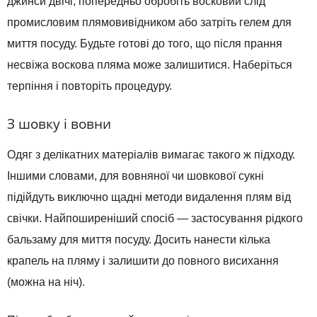
джинси двічі, попередньо обробіть восковий слід
промисловим плямовивідником або затріть гелем для
миття посуду. Будьте готові до того, що після прання
несвіжа воскова пляма може залишитися. Наберіться
терпіння і повторіть процедуру.
З шовку і вовни
Одяг з делікатних матеріалів вимагає такого ж підходу.
Іншими словами, для вовняної чи шовкової сукні
підійдуть виключно щадні методи видалення плям від
свічки. Найпоширеніший спосіб — застосування рідкого
бальзаму для миття посуду. Досить нанести кілька
крапель на пляму і залишити до повного висихання
(можна на ніч).