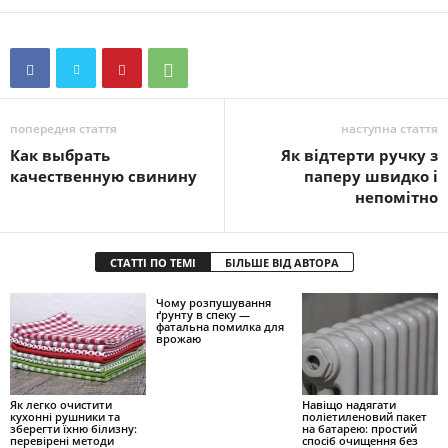
попередня стаття
наступна стаття
Как выбрать
Як відтерти ручку з
качественную свинину
паперу швидко і
непомітно
СТАТТІ ПО ТЕМІ
БІЛЬШЕ ВІД АВТОРА
Чому розпушування
ґрунту в спеку —
фатальна помилка для
врожаю
Як легко очистити
Навіщо надягати
кухонні рушники та
поліетиленовий пакет
зберегти їхню білизну:
на батарею: простий
перевірені методи
спосіб очищення без