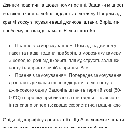
Джинси практичні в щоденному носінні. Завдяки міцності
волокон, тканина добре піддається догляду. Наприклад,
краплі воску зіпсували ваші джинсові штани. Вирішити
проблему не складе намаги. Є два способи.
Прання з заморожуванням. Покладіть джинси у
пакет та на дві години приберіть в морозилку камеру.
З холодної речі відшкрибіть пляму, струсіть залишки
воску і відправте виріб в прання. Все.
Прання з замочуванням. Попереднє замочування
дозволить результативно відіпрати сліди воску з
джинсового одягу. Замочіть штани в гарячій воді (50-
60°C) і порошку приблизно на півгодини. Після чого
інтенсивно виперіть: краще скористатися машинкою.
Сліди від парафіну досить стійкі. Щоб не довелося прати