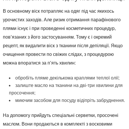
В основному віск потрапляє на одяг під час якихось
урочистих заходів. Але ризик отримання парафінового
плями існує і при проведенні косметичних процедур,
пов’язаних з його застосуванням. Тому є і окремий
рецепт, як видалити віск з тканини після депіляції. Якщо
очищення провести по свіжих слідах, з процедурою
можна впоратися за п’ять хвилин:
обробіть плямe декількома краплями теплої олії;
залиште масло на тканини на дві-три хвилини для
просочення;
миючим засобом для посуду відіпріть забруднення.
На допомогу прийдуть спеціальні серветки, просочені
маслом. Вони продаються в комплекті з восковими