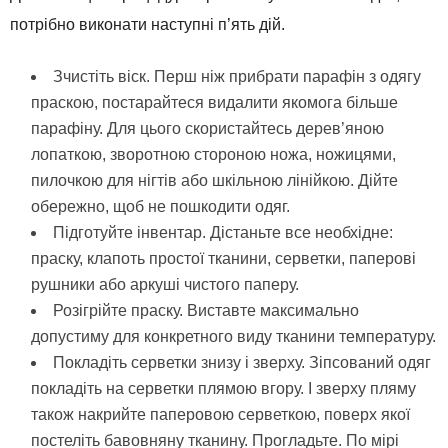
потрібно виконати наступні п’ять дій.
Зчистіть віск. Перш ніж прибрати парафін з одягу
праскою, постарайтеся видалити якомога більше
парафіну. Для цього скористайтесь дерев’яною
лопаткою, зворотною стороною ножа, ножицями,
пилочкою для нігтів або шкільною лінійкою. Дійте
обережно, щоб не пошкодити одяг.
Підготуйте інвентар. Дістаньте все необхідне:
праску, клапоть простої тканини, серветки, паперові
рушники або аркуші чистого паперу.
Розігрійте праску. Виставте максимально
допустиму для конкретного виду тканини температуру.
Покладіть серветки знизу і зверху. Зіпсований одяг
покладіть на серветки плямою вгору. І зверху пляму
також накрийте паперовою серветкою, поверх якої
постеліть бавовняну тканину. Прогладьте. По мірі