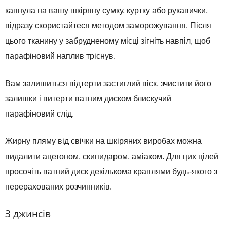
капнула на вашу шкіряну сумку, куртку або рукавички,
відразу скористайтеся методом заморожування. Після
цього тканину у забрудненому місці зігніть навпіл, щоб
парафіновий наплив тріснув.
Вам залишиться відтерти застиглий віск, зчистити його
залишки і витерти ватним диском блискучий
парафіновий слід.
Жирну пляму від свічки на шкіряних виробах можна
видалити ацетоном, скипидаром, аміаком. Для цих цілей
просочіть ватний диск декількома краплями будь-якого з
перерахованих розчинників.
З джинсів