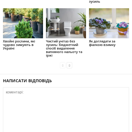
зусиль
Хвойні рослини, які
Чистий унітаз без
Як доглядати за
чудово зимують в
зусиль: бюджетний
фіалкою взимку
Україні
спосіб видалення
вапняного нальоту та
іржі
НАПИСАТИ ВІДПОВІДЬ