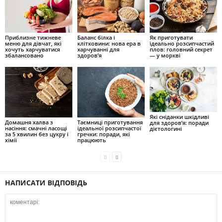
Приблизне тижневе
Баланс білка і
Як приготувати
меню для дівчат, які
клітковини: нова ера в
ідеально розсипчастий
хочуть харчуватися
харчуванні для
плов: головний секрет
збалансовано
здоров’я
— у моркві
Які сніданки шкідливі
Домашня халва з
Таємниці приготування
для здоров’я: поради
насіння: смачні ласощі
ідеальної розсипчастої
дієтологині
за 5 хвилин без цукру і
гречки: поради, які
хімії
працюють
НАПИСАТИ ВІДПОВІДЬ