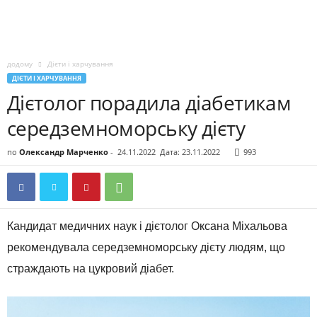
додому
Дієти і харчування
ДІЄТИ І ХАРЧУВАННЯ
Дієтолог порадила діабетикам
середземноморську дієту
по
Олександр Марченко
-
24.11.2022
Дата: 23.11.2022
993
Кандидат медичних наук і дієтолог Оксана Міхальова
рекомендувала середземноморську дієту людям, що
страждають на цукровий діабет.