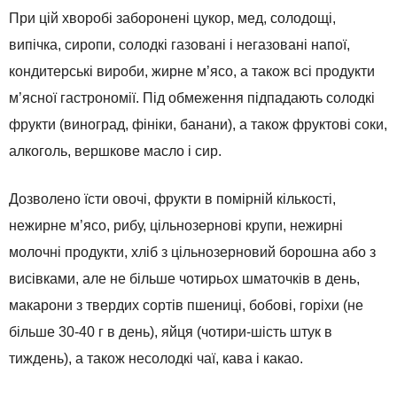
При цій хворобі заборонені цукор, мед, солодощі,
випічка, сиропи, солодкі газовані і негазовані напої,
кондитерські вироби, жирне м’ясо, а також всі продукти
м’ясної гастрономії. Під обмеження підпадають солодкі
фрукти (виноград, фініки, банани), а також фруктові соки,
алкоголь, вершкове масло і сир.
Дозволено їсти овочі, фрукти в помірній кількості,
нежирне м’ясо, рибу, цільнозернові крупи, нежирні
молочні продукти, хліб з цільнозерновий борошна або з
висівками, але не більше чотирьох шматочків в день,
макарони з твердих сортів пшениці, бобові, горіхи (не
більше 30-40 г в день), яйця (чотири-шість штук в
тиждень), а також несолодкі чаї, кава і какао.