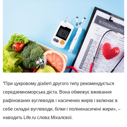
“При цукровому діабеті другого типу рекомендується
середземноморська дієта. Вона обмежує вживання
рафінованих вуглеводів і насичених жирів і включає в
себе складні вуглеводи, білки і поліненасичені жири», –
наводить Life.ru слова Міхалєвої.