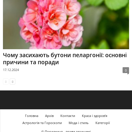
Чому засихають бутони пеларгонії: основні
причини та поради
17.12.2024
0
Головна
Архів
Контакти
Краса і здоров’я
Астрологія та Гороскопи
Мода і стиль
Категорії
© Порадниця - права захищені