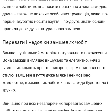
замшеві
чоботи
можна
носити
практично
з чим
завгодно
,
друга
–
також
не
викличе особливих труднощів
,
якщо
,
по-
перше
,
акуратно
носити
взуття
і
,
по-друге
,
знати
основні
правила
догляду за
натуральною
замшею
.
Переваги і недоліки замшевих чобіт
Замша
–
унікальний
матеріал
натурального
походження
.
Вона
завжди
виглядає
вишукано
та
елегантно
.
Речі з
замші
виглядають
просто
шикарно
,
і
крім оригінального
стилю
,
замшеве взуття
дуже
м’яке
і
неймовірно
комфортне
,
в
замшевих
чоботях
вам
завжди
буде
тепло
і
зручно
.
Звичайно
при
всіх незаперечних
перевагах
замшевих
чобіт
,
у
цьому взутті
є
і
свої
недоліки
.
Із замші
шиється