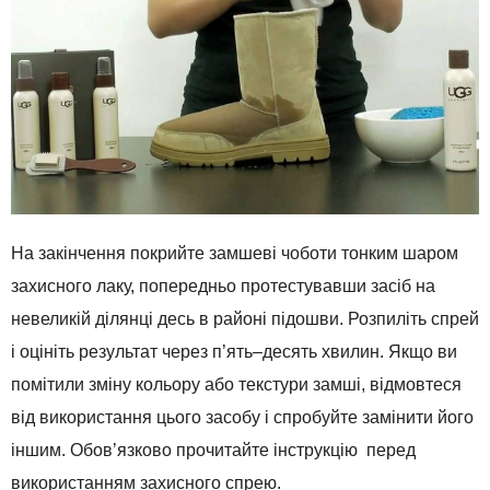
На закінчення
покрийте
замшеві
чоботи
тонким
шаром
захисного
лаку
,
попередньо
протестувавши
засіб
на
невеликій ділянці
десь
в
районі
підошви
.
Розпиліть
спрей
і
оцініть
результат
через
п’ять
–
десять
хвилин
.
Якщо
ви
помітили
зміну кольору
або
текстури
замші
,
відмовтеся
від
використання
цього засобу
і
спробуйте
замінити
його
іншим
.
Обов’язково
прочитайте інструкцію
п
еред
використанням
захисного
спрею.