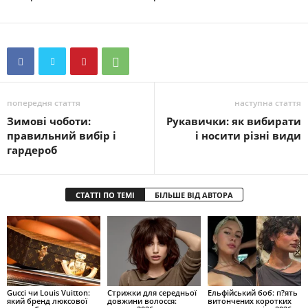
попередня стаття
наступна стаття
Зимові чоботи:
Рукавички: як вибирати
правильний вибір і
і носити різні види
гардероб
СТАТТІ ПО ТЕМІ
БІЛЬШЕ ВІД АВТОРА
Gucci чи Louis Vuitton:
Стрижки для середньої
Ельфійський боб: п?ять
який бренд люксової
довжини волосся:
витончених коротких