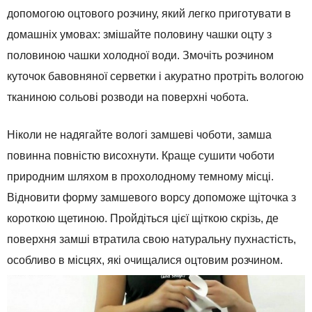
допомогою
оцтового
розчину
,
який
легко
приготувати
в
домашніх
умовах
:
змішайте
половину
чашки
оцту
з
половиною
чашки
холодної води.
Змочіть
розчином
куточок
бавовняної
серветки
і
акуратно
протріть
вологою
тканиною
сольові розводи
на
поверхні
чобота.
Ніколи
не
надягайте
вологі
замшеві
чоботи
,
замша
повинна
повністю
висохнути
.
Краще
сушити
чоботи
природним
шляхом
в
прохолодному
темному
місці
.
Відновити
форму
замшевого
ворсу
допоможе
щіточка
з
короткою
щетиною
.
Пройдіться
цієї
щіткою
скрізь
,
де
поверхня
замші
втратила
свою
натуральну
пухнастість
,
особливо
в
місцях
,
які
очищалися
оцтовим
розчином
.