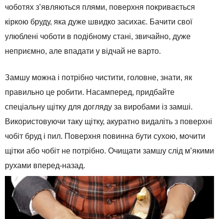
чоботях
з’являються
плями
,
поверхня покривається
кіркою
бруду
,
яка
дуже
швидко
засихає
.
Бачити
свої
улюблені
чоботи
в
подібному стані
,
звичайно
,
дуже
неприємно
,
але
впадати у відчай
не
варто
.
Замшу
можна
і
потрібно
чистити
,
головне
,
знати
,
як
правильно
це
робити
.
Насамперед
,
придбайте
спеціальну
щітку
для
догляду за
виробами
із замші
.
Використовуючи
таку
щітку
,
акуратно видаліть
з
поверхні
чобіт
бруд
і
пил
.
Поверхня повинна
бути сухою
,
мочити
щітки
або
чобіт
не
потрібно
.
Очищати
замшу
слід
м’якими
рухами
вперед
-назад
.