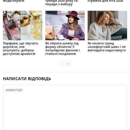
моди обрати
тренди 2026 року та
стрижок для літа 2026
поради з вибору
Парфуми, що звучать
Як обрати шляпу під
Як носити тренд
дорожче, ніж
форму обличчя: 5
«комфортний шик» і не
коштують: добірка
популярних фасонів і
виглядати недоглянуто
доступних ароматів
стильні поєднання
НАПИСАТИ ВІДПОВІДЬ