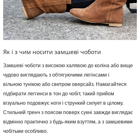
Як
і
з чим
носити
замшеві
чоботи
Замшеві
чоботи
з
високою халявою
до коліна
або
вище
чудово
виглядають з
обтягуючими
легінсами
і
вільною
тунікою
або
светром
оверсайз
.
Намагайтеся
підбирати
леггинси
в тон
до чобіт
,
такий прийом
візуально
подовжує ноги
і
стрункий
силует
в
цілому
.
Стильний
тренч
з поясом
поверх сукні
завжди
виглядає
відмінно
практично
з
будь-яким взуттям
,
а
з
замшевими
чобітьми
особливо
.