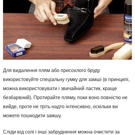
Для
видалення
плям
або
присохлого
бруду
використовуйте
спеціальну гумку
для
замші
(
в
принципі
,
можна
використовувати
і
звичайний
ластик
,
краще
безбарвний
).
Протирайте
пляму
,
поки
воно
повністю
не
вийде
,
проте
не
тріть
надто інтенсивно
, оскільки
ви
можете
пошкодити
замшу
.
Сліди
від
солі
і
інші
забруднення
можна
очистити
за