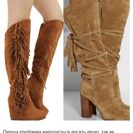
Перша
проблема вирішується досить
легко
,
так
як