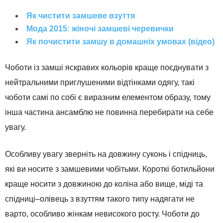
Як чистити замшеве взуття
Мода 2015: жіночі замшеві черевички
Як почистити замшу в домашніх умовах (відео)
Чоботи
із замші
яскравих кольорів
краще поєднувати з
нейтральними
приглушеними
відтінками
одягу
,
такі
чоботи
самі по собі є
виразним елементом
образу, тому
інша частина
ансамблю
не
повинна
перебирати на
себе
увагу
.
Особливу увагу
зверніть
на
довжину
суконь
і
спідниць
,
які
ви носите з
замшевими
чобітьми
.
Короткі
ботильйони
краще
носити
з довжиною
до коліна
або
вище
,
міді та
спідниці
–
олівець
з
взуттям
такого
типу
надягати
не
варто
,
особливо
жінкам
невисокого
росту
.
Чоботи
до