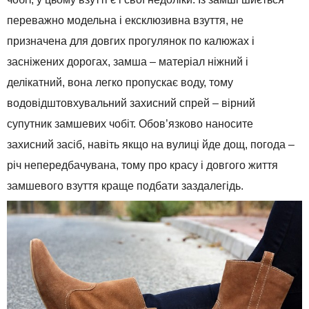
переважно
модельна і
ексклюзивна
взуття
, не
призначена
для
довгих прогулянок
по калюжах
і
засніжених дорогах
,
замша
–
матеріал
ніжний і
делікатний
,
вона
легко
пропускає
воду
,
тому
водовідштовхувальний
захисний
спрей
–
вірний
супутник
замшевих
чобіт
.
Обов’язково
наносите
захисний засіб
,
навіть
якщо
на
вулиці
йде
дощ
,
погода
–
річ непередбачувана
,
тому
про красу
і
довгого життя
замшевого
взуття
краще
подбати
заздалегідь
.