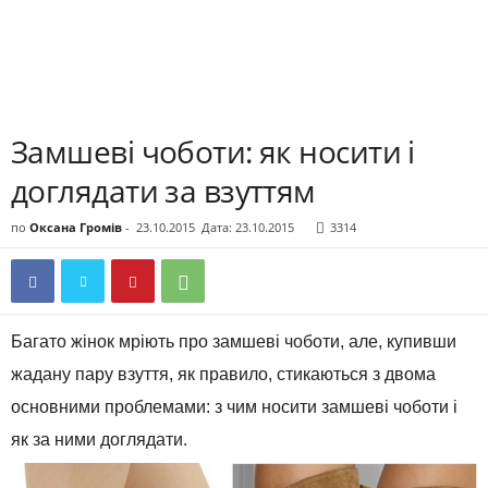
Замшеві чоботи: як носити і
доглядати за взуттям
по
Оксана Громів
-
23.10.2015
Дата: 23.10.2015
3314
Багато жінок
мріють
про
замшеві
чоботи
,
але
,
купивши
жадану
пару взуття
,
як
правило
,
стикаються
з
двома
основними
проблемами
:
з чим
носити
замшеві
чоботи
і
як
за ними
доглядати
.