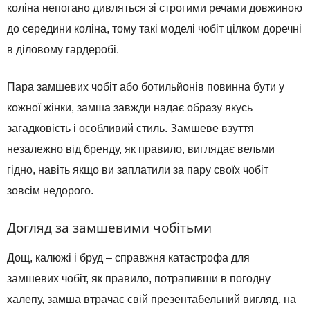
коліна
непогано
дивляться
зі строгими
речами
довжиною
до середини коліна
,
тому такі
моделі
чобіт
цілком
доречні
в
діловому
гардеробі
.
Пара
замшевих
чобіт
або
ботильйонів
повинна
бути
у
кожної
жінки
,
замша
завжди
надає образу
якусь
загадковість
і
особливий
стиль
.
Замшеве взуття
незалежно
від
бренду
,
як
правило
,
виглядає
вельми
гідно
,
навіть
якщо
ви
заплатили
за пару
своїх
чобіт
зовсім
недорого
.
Догляд за
замшевими
чобітьми
Дощ
,
калюжі
і
бруд
–
справжня
катастрофа
для
замшевих
чобіт
,
як
правило
,
потрапивши
в
погодну
халепу
,
замша
втрачає
свій
презентабельний вигляд
,
на