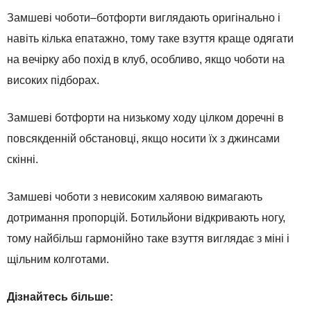
Замшеві
чоботи
–
ботфорти
виглядають оригінально
і
навіть
кілька
епатажно
,
тому
таке взуття
краще
одягати
на
вечірку
або
похід
в
клуб
,
особливо
,
якщо
чоботи
на
високих підборах
.
Замшеві
ботфорти
на
низькому ходу
цілком
доречні
в
повсякденній
обстановці
,
якщо
носити
їх
з
джинсами
скінні.
Замшеві
чоботи
з невисоким
халявою
вимагають
дотримання
пропорцій
.
Ботильйони
відкривають
ногу
,
тому найбільш
гармонійно
таке взуття
виглядає з
міні
і
щільним
колготами
.
Дізнайтесь більше: