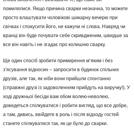
помилялися. Якщо причина сварки незначна, то можете
просто влаштувати чоловікові шикарну вечерю при
свічках і спокусити його, не кажучи ні слова. Навряд чи
вранці він буде почувати себе скривдженим, швидше за
все він навіть і не згадає про колишню сварку.
Ще один спосіб зробити примирення м’яким і без
з’ясування відносин – запросити в будинок спільних
друзів, але так, як ніби вони прийшли спонтанно
(справжні друзі із задоволенням прийдуть на виручку!). У
ході дружньої бесіди вам обом волею-неволею,
доведеться спілкуватися і робити вигляд, що все добре,
а там, дивись, ввійдете в роль і після відходу гостей
станете спілкуватися так, як це було до сварки.