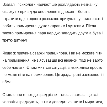
Взагалі, психологи найчастіше розглядають незначну
сварку як привід до оновлення відносин – боязнь
втратити один одного розпалює притуплену пристрасть і
робить примирення дуже яскравим і чуттєвим. Після
такого примирення пара нерідко заводить другу, а бува і
третю дитину!
Якщо ж причина сварки принципова, і ви не можете піти
на примирення, не з’ясувавши всі нюанси, тоді не варто
себе ламати. Є такі життєві ситуації, в яких жінка просто
не може піти на примирення. Це зрада, різні залежності і
обман.
Ставлення жінок до зрад різне – хтось вважає, що всі
чоловіки зраджують, і з цим доводиться жити і миритися,