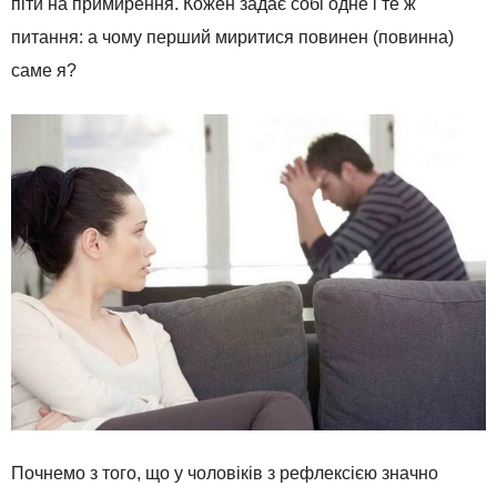
піти на примирення. Кожен задає собі одне і те ж
питання: а чому перший миритися повинен (повинна)
саме я?
Почнемо з того, що у чоловіків з рефлексією значно