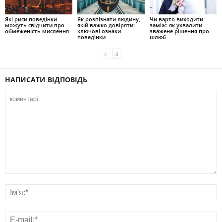
Які риси поведінки
Як розпізнати людину,
Чи варто виходити
можуть свідчити про
якій важко довіряти:
заміж: як ухвалити
обмеженість мислення
ключові ознаки
зважене рішення про
поведінки
шлюб
НАПИСАТИ ВІДПОВІДЬ