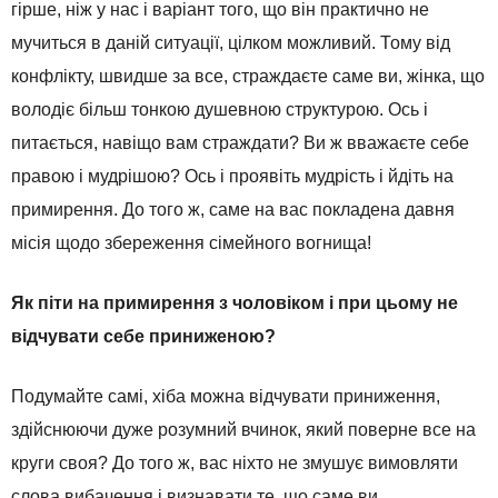
гірше, ніж у нас і варіант того, що він практично не
мучиться в даній ситуації, цілком можливий. Тому від
конфлікту, швидше за все, страждаєте саме ви, жінка, що
володіє більш тонкою душевною структурою. Ось і
питається, навіщо вам страждати? Ви ж вважаєте себе
правою і мудрішою? Ось і проявіть мудрість і йдіть на
примирення. До того ж, саме на вас покладена давня
місія щодо збереження сімейного вогнища!
Як піти на примирення з чоловіком і при цьому не
відчувати себе приниженою?
Подумайте самі, хіба можна відчувати приниження,
здійснюючи дуже розумний вчинок, який поверне все на
круги своя? До того ж, вас ніхто не змушує вимовляти
слова вибачення і визнавати те, що саме ви