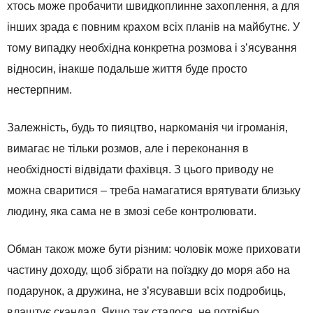
хтось може пробачити швидкоплинне захоплення, а для
інших зрада є повним крахом всіх планів на майбутнє. У
тому випадку необхідна конкретна розмова і з’ясування
відносин, інакше подальше життя буде просто
нестерпним.
Залежність, будь то пияцтво, наркоманія чи ігроманія,
вимагає не тільки розмов, але і переконання в
необхідності відвідати фахівця. З цього приводу не
можна сваритися – треба намагатися врятувати близьку
людину, яка сама не в змозі себе контролювати.
Обман також може бути різним: чоловік може приховати
частину доходу, щоб зібрати на поїздку до моря або на
подарунок, а дружина, не з’ясувавши всіх подробиць,
влаштує скандал. Якщо так сталося, не потрібно