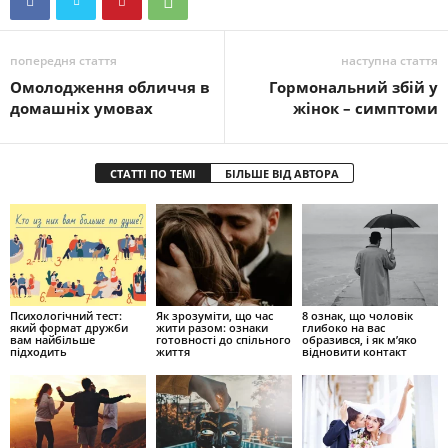
попередня стаття
наступна стаття
Омолодження обличчя в
Гормональний збій у
домашніх умовах
жінок – симптоми
СТАТТІ ПО ТЕМІ
БІЛЬШЕ ВІД АВТОРА
Психологічний тест:
Як зрозуміти, що час
8 ознак, що чоловік
який формат дружби
жити разом: ознаки
глибоко на вас
вам найбільше
готовності до спільного
образився, і як м’яко
підходить
життя
відновити контакт