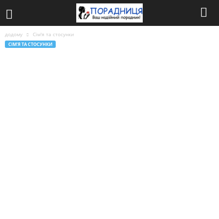
додому
Сім'я та стосунки
СІМ'Я ТА СТОСУНКИ