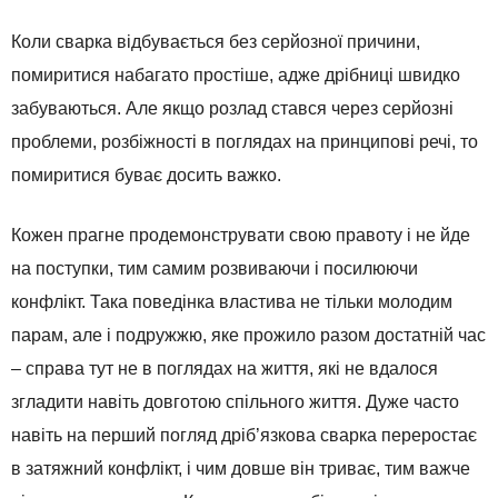
Коли сварка відбувається без серйозної причини,
помиритися набагато простіше, адже дрібниці швидко
забуваються. Але якщо розлад стався через серйозні
проблеми, розбіжності в поглядах на принципові речі, то
помиритися буває досить важко.
Кожен прагне продемонструвати свою правоту і не йде
на поступки, тим самим розвиваючи і посилюючи
конфлікт. Така поведінка властива не тільки молодим
парам, але і подружжю, яке прожило разом достатній час
– справа тут не в поглядах на життя, які не вдалося
згладити навіть довготою спільного життя. Дуже часто
навіть на перший погляд дріб’язкова сварка переростає
в затяжний конфлікт, і чим довше він триває, тим важче