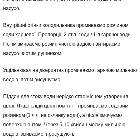
насухо.
Внутрішні стінки холодильника промиваємо розчином
соди харчової. Пропорції: 2 ст.л. соди / 1 л гарячої води.
Потім змиваємо розчин чистою водою і витираємо
насухо чистим рушником.
Ущільнювач на дверцятах промиваємо гарячою мильною
водою, потім висушуємо.
Піддон для стоку води нерідко стає місцем утворення
цвілі. Якщо сліди цвілі помітні – промиваємо содовим
розчином (1 ч.л. на склянку води), а після змочуємо
поверхню оцтом. Через 5-10 хвилин моєму мильною
водою, змиваємо, просушують.