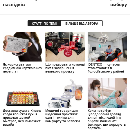
наслідків
вибору
СТАТТІ ПО ТЕМІ
БІЛЬШЕ ВІД АВТОРА
Як користуватися
Що подарувати команді
IDENTICO — сучасна
кредитною карткою без
після завершення
стоматологія в
переплат
великого проєкту
Голосіївському районі
Доставка суши в Киеве:
Медичні товари для
Коли потрібен
когда японская кухня
щоденної практики:
цілодобовий догляд
приходит домой
одяг і техніка для
для літніх людей і як
быстрее, чем высохнет
комфорту та безпеки
обрати пансіонат:
васаби
фактори, що формують
вартість