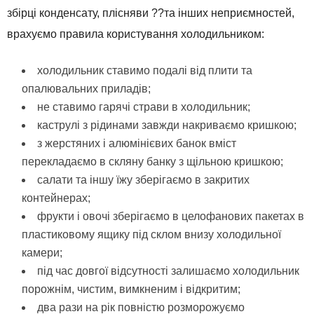
збірці конденсату, плісняви ??та інших неприємностей,
врахуємо правила користування холодильником:
холодильник ставимо подалі від плити та
опалювальних приладів;
не ставимо гарячі страви в холодильник;
каструлі з рідинами завжди накриваємо кришкою;
з жерстяних і алюмінієвих банок вміст
перекладаємо в скляну банку з щільною кришкою;
салати та іншу їжу зберігаємо в закритих
контейнерах;
фрукти і овочі зберігаємо в целофанових пакетах в
пластиковому ящику під склом внизу холодильної
камери;
під час довгої відсутності залишаємо холодильник
порожнім, чистим, вимкненим і відкритим;
два рази на рік повністю розморожуємо