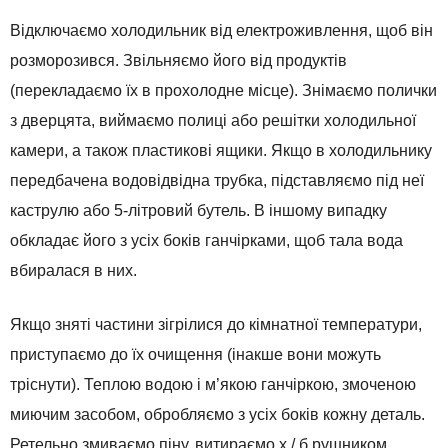
Відключаємо холодильник від електроживлення, щоб він
розморозився. Звільняємо його від продуктів
(перекладаємо їх в прохолодне місце). Знімаємо полички
з дверцята, виймаємо полиці або решітки холодильної
камери, а також пластикові ящики. Якщо в холодильнику
передбачена водовідвідна трубка, підставляємо під неї
каструлю або 5-літровий бутель. В іншому випадку
обкладає його з усіх боків ганчірками, щоб тала вода
вбиралася в них.
Якщо зняті частини зігрілися до кімнатної температури,
приступаємо до їх очищення (інакше вони можуть
тріснути). Теплою водою і м’якою ганчіркою, змоченою
миючим засобом, обробляємо з усіх боків кожну деталь.
Ретельно змиваємо піну, витираємо х / б рушником