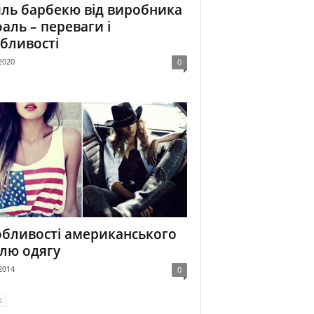
ль барбекю від виробника
аль – переваги і
бливості
2020
0
бливості американського
лю одягу
2014
0