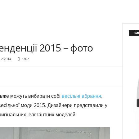
Ви
енденції 2015 – фото
12.2014
3367
і вже можуть вибирати собі
весільні вбрання
,
 весільної моди 2015. Дизайнери представили у
ригінальних, елегантних моделей.