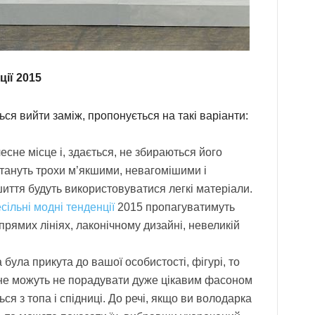
ції 2015
ься вийти заміж, пропонується на такі варіанти:
есне місце і, здається, не збираються його
стануть трохи м’якшими, невагомішими і
шиття будуть використовуватися легкі матеріали.
сільні модні тенденції
2015 пропагуватимуть
 прямих лініях, лаконічному дизайні, невеликій
була прикута до вашої особистості, фігурі, то
5 не можуть не порадувати дуже цікавим фасоном
ся з топа і спідниці. До речі, якщо ви володарка