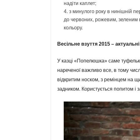
надіти каплет;
з минулого року в нинішній п
до червоних, рожевим, зеленим 
кольору.
Весільне взуття 2015 – актуальні
У казці «Попелюшка» саме туфельки
нареченої важливо все, в тому числі 
відкритим носком, з ремінцем на щи
задником. Користується попитом і 