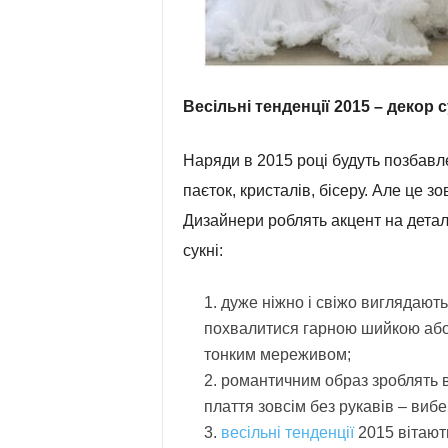
Весільні тенденції 2015 – декор 
Наряди в 2015 році будуть позбавле
паєток, кристалів, бісеру. Але це зо
Дизайнери роблять акцент на деталі
сукні:
дуже ніжно і свіжо виглядають
похвалитися гарною шийкою або 
тонким мереживом;
романтичним образ зроблять в
плаття зовсім без рукавів – виб
весільні тенденції
2015 вітают