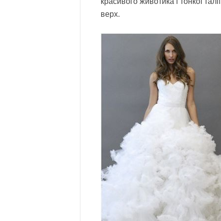
красивого животика і тонкої талі
верх.