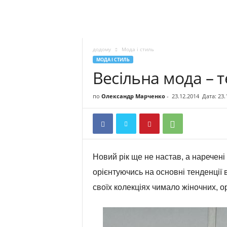
додому
Мода і стиль
МОДА І СТИЛЬ
Весільна мода – т
по
Олександр Марченко
-
23.12.2014
Дата: 23.
Новий рік ще не настав, а наречен
орієнтуючись на основні тенденції
своїх колекціях чимало жіночних, о