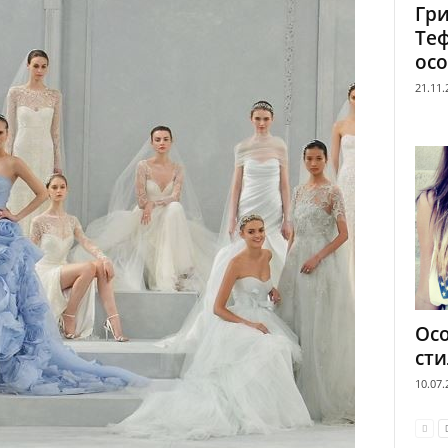
Гри
Теф
осо
21.11.
Осо
сти
10.07.