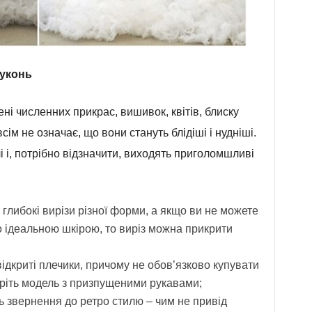
суконь
ні численних прикрас, вишивок, квітів, блиску
всім не означає, що вони стануть блідіші і нудніші.
 і, потрібно відзначити, виходять приголомшливі
 глибокі вирізи різної форми, а якщо ви не можете
ідеальною шкірою, то виріз можна прикрити
ідкриті плечики, причому не обов’язково купувати
еріть модель з призпущеними рукавами;
ь звернення до ретро стилю – чим не привід