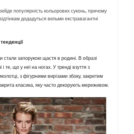
ерейде популярність кольорових суконь, причому
відтінкам додадуться вельми екстравагантні
 тенденції
 стали запорукою щастя в родині. В образі
і те, що у неї на ногах. У тренді взуття з
колотці, з фігурними вирізами збоку, закритим
закрита класика, яку часто декорують мереживом.