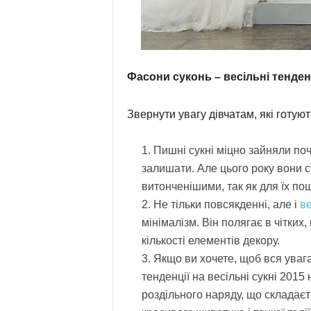
Фасони суконь – весільні тенден
Звернути увагу дівчатам, які готуют
Пишні сукні міцно зайняли поч
залишати. Але цього року вони 
витонченішими, так як для їх по
Не тільки повсякденні, але і
ве
мінімалізм. Він полягає в чітких,
кількості елементів декору.
Якщо ви хочете, щоб вся увага 
тенденції на весільні сукні 201
роздільного наряду, що складаєть