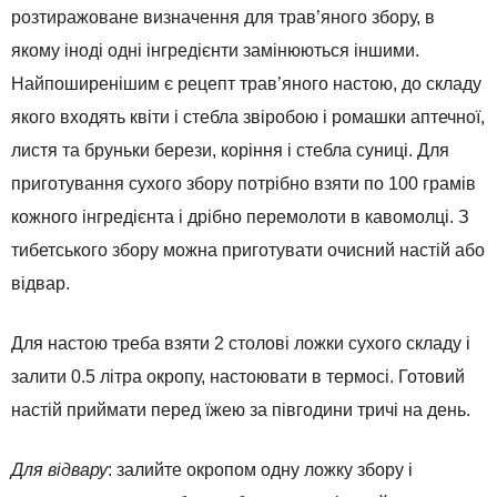
розтиражоване визначення для трав’яного збору, в
якому іноді одні інгредієнти замінюються іншими.
Найпоширенішим є рецепт трав’яного настою, до складу
якого входять квіти і стебла звіробою і ромашки аптечної,
листя та бруньки берези, коріння і стебла суниці. Для
приготування сухого збору потрібно взяти по 100 грамів
кожного інгредієнта і дрібно перемолоти в кавомолці. З
тибетського збору можна приготувати очисний настій або
відвар.
Для настою треба взяти 2 столові ложки сухого складу і
залити 0.5 літра окропу, настоювати в термосі. Готовий
настій приймати перед їжею за півгодини тричі на день.
Для відвару
: залийте окропом одну ложку збору і