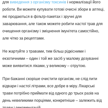
для
виведення з організму токсинів
і нормалізації його
роботи. Ви можете купувати готові очисні збори в аптеці,
які продаються в фільтр-пакетах і зручні для
заварювання, але також можете робити настої трав для
очищення організму і зміцнення імунітета самостійно,
але чітко за рецептами.
Не жартуйте з травами, тим більш рідкісними і
екзотичними – один і той же засіб у малому дозуванні
може виявитися ліками, у великому – отрутою.
При бажанні скоріше очистити організм, не слід пити
відвари і настої літрами, все добре в міру. Лікарські
трави потрібно приймати від одного до трьох разів на
день невеликими порціями, конкретніше – залежить від
трави і рекомендацій.