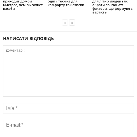
приходит домой
одяг і техніка для
для літніх людей і як
быстрее, чем высохнет
комфорту та безпеки
обрати пансіонат:
васаби
фактори, що формують
вартість
НАПИСАТИ ВІДПОВІДЬ