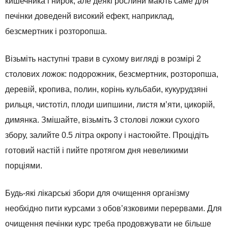
кишечника і нирок, але деякі рослини мають саме для
печінки доведенй високий ефект, наприклад,
безсмертник і розторопша.
Візьміть наступні трави в сухому вигляді в розмірі 2
столових ложок: подорожник, безсмертник, розторопша,
деревій, кропива, полин, корінь кульбаби, кукурудзяні
рильця, чистотіл, плоди шипшини, листя м’яти, цикорій,
димянка. Змішайте, візьміть 3 столові ложки сухого
збору, залийте 0.5 літра окропу і настоюйте. Процідіть
готовий настій і пийте протягом дня невеликими
порціями.
Будь-які лікарські збори для очищення організму
необхідно пити курсами з обов’язковими перервами. Для
очищення печінки курс треба продовжувати не більше