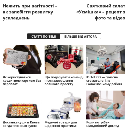
Нежить при вагітності –
Святковий салат
як запобігти розвитку
«Усмішка» – рецепт з
ускладнень
фото та відео
СТАТТІ ПО ТЕМІ
БІЛЬШЕ ВІД АВТОРА
Як користуватися
Що подарувати команді
IDENTICO — сучасна
кредитною карткою без
після завершення
стоматологія в
переплат
великого проєкту
Голосіївському районі
Доставка суши в Киеве:
Медичні товари для
Коли потрібен
когда японская кухня
щоденної практики:
цілодобовий догляд