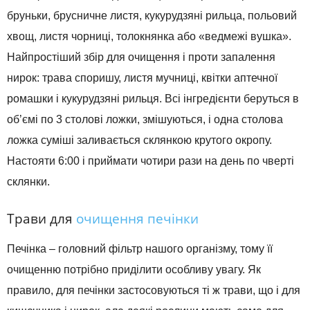
бруньки, брусничне листя, кукурудзяні рильца, польовий
хвощ, листя чорниці, толокнянка або «ведмежі вушка».
Найпростіший збір для очищення і проти запалення
нирок: трава споришу, листя мучниці, квітки аптечної
ромашки і кукурудзяні рильця. Всі інгредієнти беруться в
об’ємі по 3 столові ложки, змішуються, і одна столова
ложка суміші заливається склянкою крутого окропу.
Настояти 6:00 і приймати чотири рази на день по чверті
склянки.
Трави для
очищення печінки
Печінка – головний фільтр нашого організму, тому її
очищенню потрібно приділити особливу увагу. Як
правило, для печінки застосовуються ті ж трави, що і для