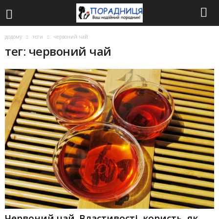
додому
теги
червоний чай
тег: червоний чай
Червоний чай. Властивості, користь, як