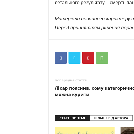
летального результату – смерть пац
Матеріали новинного характеру н
Перед прийняттям рішення порад
попередня стаття
Лікар пояснив, кому категорично
можна курити
СТАТТІ ПО ТЕМІ
БІЛЬШЕ ВІД АВТОРА