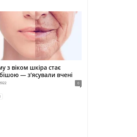
у з віком шкіра стає
бішою — з’ясували вчені
2022
0