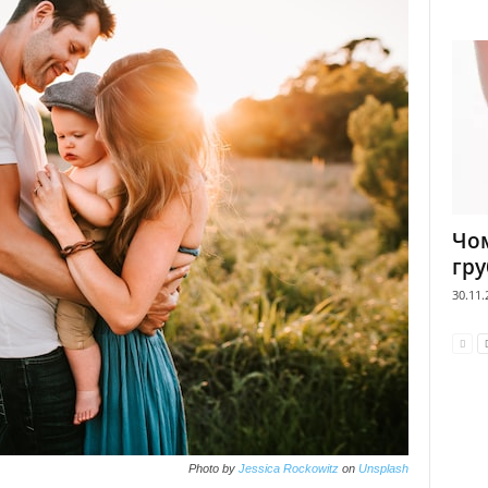
Чом
гру
30.11.
Photo by
Jessica Rockowitz
on
Unsplash