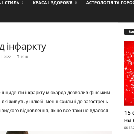
 І СТИЛЬ
КРАСА І ЗДОРОВ’Я
АСТРОЛОГІЯ ТА ГОР
Ви
д інфаркту
11.2022
1018
о інциденти інфаркту міокарда дозволив фінським
 які живуть у шлюбі, менш схильні до загострень
 швидкого відновлення, якщо все-таки не вдалося
15 
на 
06.12.