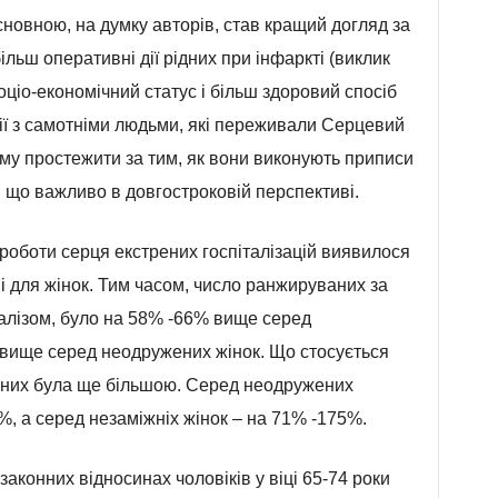
новною, на думку авторів, став кращий догляд за
більш оперативні дії рідних при інфаркті (виклик
оціо-економічний статус і більш здоровий спосіб
ції з самотніми людьми, які переживали Серцевий
ому простежити за тим, як вони виконують приписи
, що важливо в довгостроковій перспективі.
 роботи серця екстрених госпіталізацій виявилося
 і для жінок. Тим часом, число ранжируваних за
аналізом, було на 58% -66% вище серед
 вище серед неодружених жінок. Що стосується
 в них була ще більшою. Серед неодружених
%, а серед незаміжніх жінок – на 71% -175%.
законних відносинах чоловіків у віці 65-74 роки