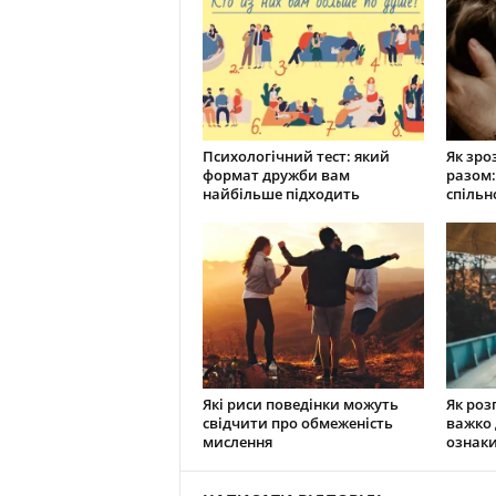
Психологічний тест: який
Як зро
формат дружби вам
разом:
найбільше підходить
спільн
Які риси поведінки можуть
Як роз
свідчити про обмеженість
важко 
мислення
ознаки