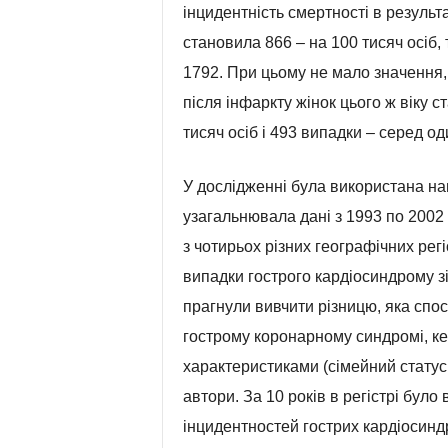
інцидентність смертності в результа
становила 866 – на 100 тисяч осіб, 
1792. При цьому не мало значення,
після інфаркту жінок цього ж віку с
тисяч осіб і 493 випадки – серед од
У дослідженні була використана на
узагальнювала дані з 1993 по 2002 
з чотирьох різних географічних регі
випадки гострого кардіосиндрому зі
прагнули вивчити різницю, яка спос
гострому коронарному синдромі, к
характеристиками (сімейний статус
автори. За 10 років в регістрі було
інцидентностей гострих кардіосинд