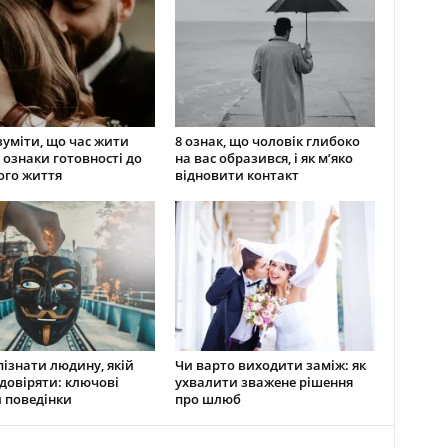
зуміти, що час жити
8 ознак, що чоловік глибоко
 ознаки готовності до
на вас образився, і як м’яко
ого життя
відновити контакт
пізнати людину, якій
Чи варто виходити заміж: як
довіряти: ключові
ухвалити зважене рішення
 поведінки
про шлюб