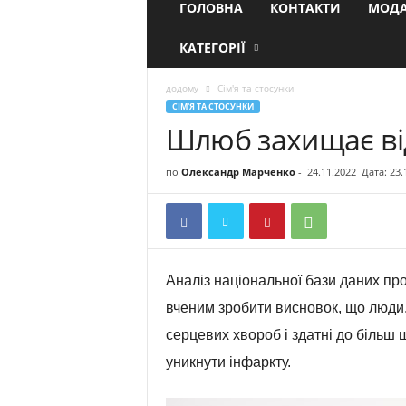
ГОЛОВНА
КОНТАКТИ
МОДА
КАТЕГОРІЇ
додому
Сім'я та стосунки
СІМ'Я ТА СТОСУНКИ
Шлюб захищає ві
по
Олександр Марченко
-
24.11.2022
Дата: 23.
Аналіз національної бази даних пр
вченим зробити висновок, що люди,
серцевих хвороб і здатні до більш
уникнути інфаркту.