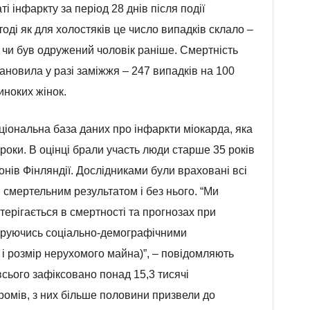
ті інфаркту за період 28 днів після події
тоді як для холостяків це число випадків склало –
 чи був одружений чоловік раніше. Смертність
тановила у разі заміжжя – 247 випадків на 100
иноких жінок.
ціональна база даних про інфаркти міокарда, яка
роки. В оцінці брали участь люди старше 35 років
онів Фінляндії. Дослідниками були враховані всі
 смертельним результатом і без нього. “Ми
терігається в смертності та прогнозах при
еруючись соціально-демографічними
 і розмір нерухомого майна)”, – повідомляють
 всього зафіксовано понад 15,3 тисячі
ромів, з них більше половини призвели до