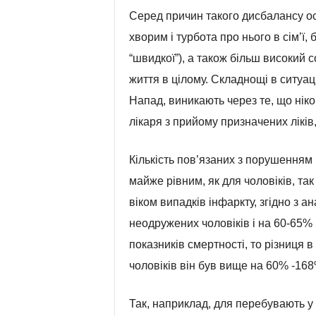
Серед причин такого дисбалансу ос
хворим і турбота про нього в сім’ї, 
“швидкої”), а також більш високий с
життя в цілому. Складнощі в ситуа
Напад, виникають через те, що нік
лікаря з прийому призначених ліків
Кількість пов’язаних з порушенням
майже рівним, як для чоловіків, так
віком випадків інфаркту, згідно з 
неодружених чоловіків і на 60-65%
показників смертності, то різниця
чоловіків він був вище на 60% -168
Так, наприклад, для перебувають у 