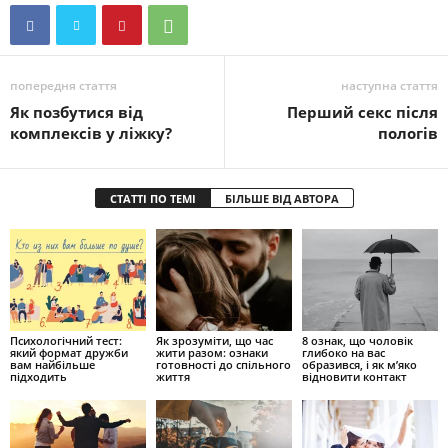
попередня стаття
наступна стаття
Як позбутися від
Перший секс після
комплексів у ліжку?
пологів
СТАТТІ ПО ТЕМІ
БІЛЬШЕ ВІД АВТОРА
Психологічний тест:
Як зрозуміти, що час
8 ознак, що чоловік
який формат дружби
жити разом: ознаки
глибоко на вас
вам найбільше
готовності до спільного
образився, і як м’яко
підходить
життя
відновити контакт