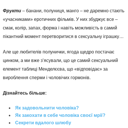
Фрукти
– банани, полуниця, манго – не даремно стають
«учасниками» еротичних фільмів. У них збуджує все –
смак, колір, запах, форма і навіть можливість в самий
пікантний момент перетворитися в сексуальну іграшку…
Але ще любителів полунички, ягода щедро постачає
цинком, а ми вже з’ясували, що це самий сексуальний
елемент таблиці Менделєєва, що «відповідає» за
вироблення сперми і чоловічих гормонів.
Дізнайтесь більше:
Як задовольнити чоловіка?
Як закохати в себе чоловіка своєї мрії?
Секрети вдалого шлюбу