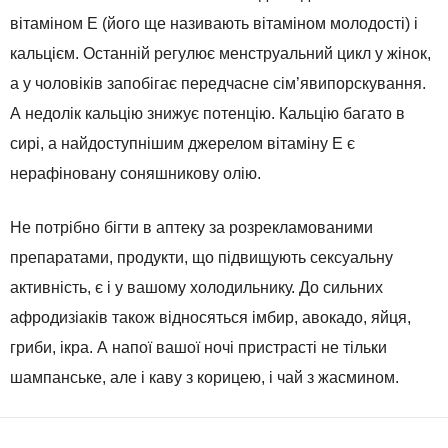
вітаміном Е (його ще називають вітаміном молодості) і
кальцієм. Останній регулює менструальний цикл у жінок,
а у чоловіків запобігає передчасне сім’явипорскування.
А недолік кальцію знижує потенцію. Кальцію багато в
сирі, а найдоступнішим джерелом вітаміну Е є
нерафіновану соняшникову олію.
Не потрібно бігти в аптеку за розрекламованими
препаратами, продукти, що підвищують сексуальну
активність, є і у вашому холодильнику. До сильних
афродизіаків також відносяться імбир, авокадо, яйця,
гриби, ікра. А напої вашої ночі пристрасті не тільки
шампанське, але і каву з корицею, і чай з жасмином.