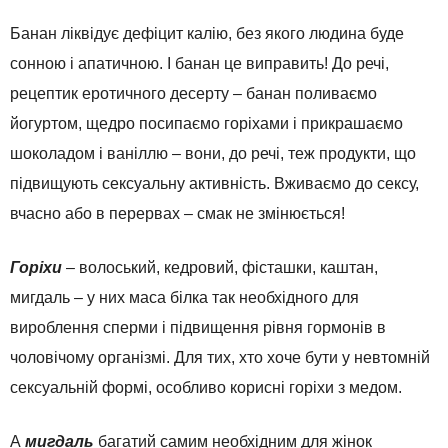
Банан ліквідує дефіцит калію, без якого людина буде
сонною і апатичною. І банан це виправить! До речі,
рецептик еротичного десерту – банан поливаємо
йогуртом, щедро посипаємо горіхами і прикрашаємо
шоколадом і ваніллю – вони, до речі, теж продукти, що
підвищують сексуальну активність. Вживаємо до сексу,
вчасно або в перервах – смак не змінюється!
Горіхи
– волоський, кедровий, фісташки, каштан,
мигдаль – у них маса білка так необхідного для
вироблення сперми і підвищення рівня гормонів в
чоловічому організмі. Для тих, хто хоче бути у невтомній
сексуальній формі, особливо корисні горіхи з медом.
А
мигдаль
багатий самим необхідним для жінок