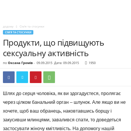
додому
Сім'я та стосунки
СІМ'Я ТА СТОСУНКИ
Продукти, що підвищують
сексуальну активність
по
Оксана Громів
-
09.09.2015
Дата: 09.09.2015
1950
Шлях до серця чоловіка, як ви здогадуєтеся, пролягає
через цілком банальний орган – шлунок. Але якщо ви не
хочете, щоб ваш обранець, наковтавшись борщу і
закусивши млинцями, завалився спати, то доведеться
застосувати жіночу кмітливість. На допомогу нашій