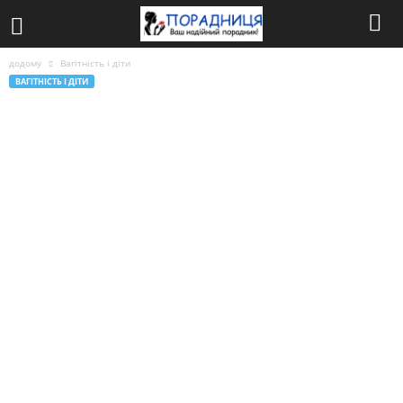
додому
Вагітність і діти
ВАГІТНІСТЬ І ДІТИ