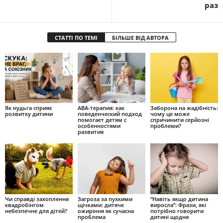
раз
СТАТТІ ПО ТЕМІ
БІЛЬШЕ ВІД АВТОРА
Як нудьга сприяє
ABA-терапия: как
Заборона на жадібність:
розвитку дитини
поведенческий подход
чому це може
помогает детям с
спричинити серйозні
особенностями
проблеми?
развития
Чи справді захоплення
Загроза за пухкими
“Навіть якщо дитина
квадробінгом
щічками: дитяче
виросла”: Фрази, які
небезпечне для дітей?
ожиріння як сучасна
потрібно говорити
проблема
дитині щодня