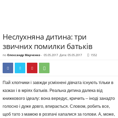
Неслухняна дитина: три
звичних помилки батьків
по
Олександр Марченко
-
05.05.2017
Дата: 05.05.2017
1552
Пай хлопчики і завжди усміхнені дівчата існують тільки в
казках і в мріях батьків. Реальна дитина далека від
книжкового ідеалу: вона вередує, кричить – іноді занадто
голосно і дуже довго, впирається. Словом, робить все,
щоб тато з мамою в розпачі хапалися за голови. А, може,