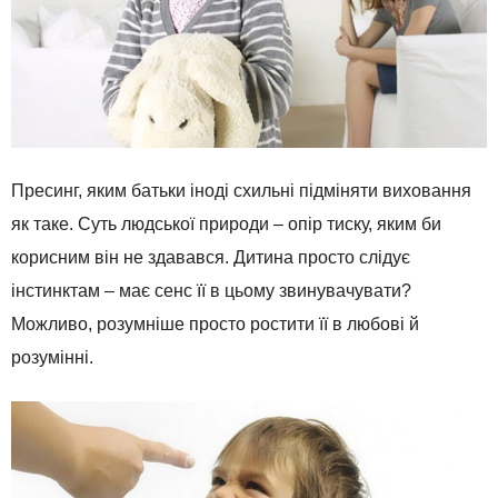
Пресинг, яким батьки іноді схильні підміняти виховання
як таке. Суть людської природи – опір тиску, яким би
корисним він не здавався. Дитина просто слідує
інстинктам – має сенс її в цьому звинувачувати?
Можливо, розумніше просто ростити її в любові й
розумінні.