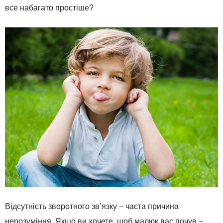
все набагато простіше?
Відсутність зворотного зв’язку – часта причина
нерозуміння. Якщо ви хочете, щоб малюк вас почув –