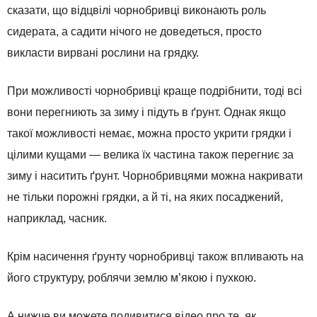
сказати, що відцвілі чорнобривці виконають роль
сидерата, а садити нічого не доведеться, просто
викласти вирвані рослини на грядку.
При можливості чорнобривці краще подрібнити, тоді всі
вони перегниють за зиму і підуть в ґрунт. Однак якщо
такої можливості немає, можна просто укрити грядки і
цілими кущами — велика їх частина також перегниє за
зиму і наситить ґрунт. Чорнобривцями можна накривати
не тільки порожні грядки, а й ті, на яких посаджений,
наприклад, часник.
Крім насичення ґрунту чорнобривці також впливають на
його структуру, роблячи землю м’якою і пухкою.
А нижче ви можете подивитися відео про те, як