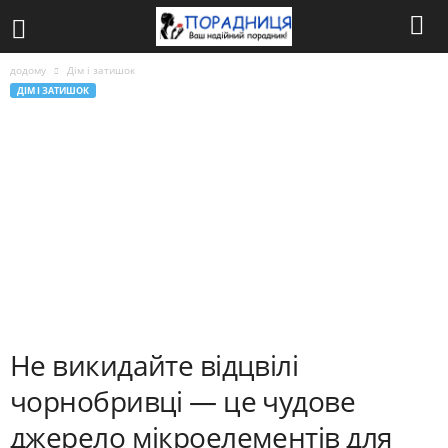
додому
Дім і затишок
ДІМ І ЗАТИШОК
Не викидайте відцвілі
чорнобривці — це чудове
джерело мікроелементів для