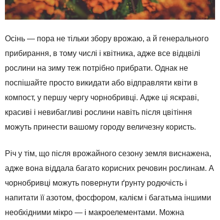
Осінь — пора не тільки збору врожаю, а й генерального
прибирання, в тому числі і квітника, адже все відцвілі
рослини на зиму теж потрібно прибрати. Однак не
поспішайте просто викидати або відправляти квіти в
компост, у першу чергу чорнобривці. Адже ці яскраві,
красиві і невибагливі рослини навіть після цвітіння
можуть принести вашому городу величезну користь.
Річ у тім, що після врожайного сезону земля виснажена,
адже вона віддала багато корисних речовин рослинам. А
чорнобривці можуть повернути ґрунту родючість і
напитати її азотом, фосфором, калієм і багатьма іншими
необхідними мікро — і макроелементами. Можна