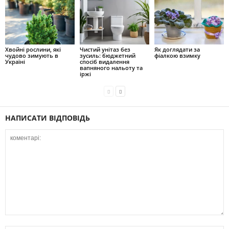
Хвойні рослини, які
Чистий унітаз без
Як доглядати за
чудово зимують в
зусиль: бюджетний
фіалкою взимку
Україні
спосіб видалення
вапняного нальоту та
іржі
НАПИСАТИ ВІДПОВІДЬ