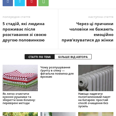
попередня стаття
наступна стаття
5 стадій, які людина
Через ці причини
проживає після
чоловіки не бажають
розставання зі своєю
емоційно
другою половинкою
прив’язуватися до жінки
СТАТТІ ПО ТЕМІ
БІЛЬШЕ ВІД АВТОРА
Чому розпушування
ґрунту в спеку —
фатальна помилка для
врожаю
Як легко очистити
Навіщо надягати
кухонні рушники та
поліетиленовий пакет
зберегти їхню білизну:
на батарею: простий
перевірені методи
спосіб очищення без
зусиль