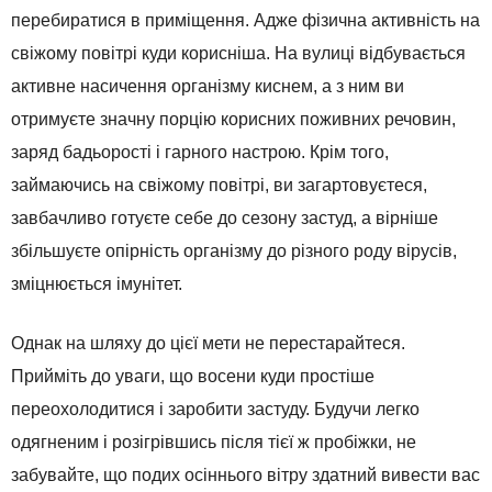
перебиратися в приміщення. Адже фізична активність на
свіжому повітрі куди корисніша. На вулиці відбувається
активне насичення організму киснем, а з ним ви
отримуєте значну порцію корисних поживних речовин,
заряд бадьорості і гарного настрою. Крім того,
займаючись на свіжому повітрі, ви загартовуєтеся,
завбачливо готуєте себе до сезону застуд, а вірніше
збільшуєте опірність організму до різного роду вірусів,
зміцнюється імунітет.
Однак на шляху до цієї мети не перестарайтеся.
Прийміть до уваги, що восени куди простіше
переохолодитися і заробити застуду. Будучи легко
одягненим і розігрівшись після тієї ж пробіжки, не
забувайте, що подих осіннього вітру здатний вивести вас