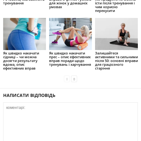
тренування
для жінок у домашніх
їсти після тренування і
умовах
чим корисно
перекусити
Як швидко накачати
Як швидко накачати
Залишайтеся
сідниці – чи можна
прес – опис ефективних
активними та сильними
досягти результату
вправ поради щодо
після 50: основні вправи
вдома, опис
тренувань і харчування
для граціозного
ефективних вправ
старіння
НАПИСАТИ ВІДПОВІДЬ