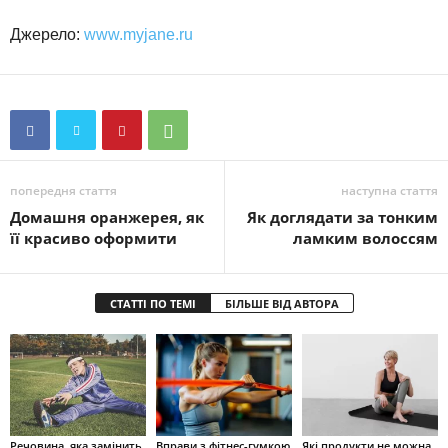
Джерело:
www.myjane.ru
попередня стаття
наступна стаття
Домашня оранжерея, як
Як доглядати за тонким
її красиво оформити
ламким волоссям
СТАТТІ ПО ТЕМІ
БІЛЬШЕ ВІД АВТОРА
Речовина, яка замінить
Вправи з фітнес-гумкою
Які продукти не можна