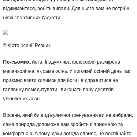
віджимайтеся, робіть випади. Для цього вам не потрібні
ніякі спортивних ґаджети.
© Фото Ксенії Резник
По-сьомих
, йога. Її вдумлива філософія размірена і
меланхолічна, як сама осінь. У погожий осінній день так
приємно взяти килимок для йоги і відправитися на
галявину помедитувати і виконати пару десятків
улюблених асан.
Восени, який би вид вуличної тренування ви не вибрали,
сама природа допоможе вам зробити її приємною та
комфортною. А тому, доки погода сприяє, не поспішайте