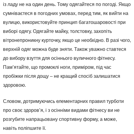
із ладу не на один день. Тому одягайтеся по погоді. Якщо
сумніваєтеся в погодних умовах, перед тим, як вийти на
вулицю, використовуйте принцип багатошаровості при
виборі одягу. Одягайте майку, толстовку, захопіть
вітронепроникну курточку, якщо це необхідно. В разі чого,
верхній одяг можна буде зняти. Також уважно ставтеся
до вибору взуття для осіннього вуличного фітнесу.
Пам’ятайте, що промоклі ноги, приміром, під час
пробіжки після дощу – не кращий спосіб залишатися
здоровою.
Словом, дотримуючись елементарних правил турботи
про своє здоров’я, і з осінніми видами фітнесу ви не
розгубите напрацьовану спортивну форму, а може,
навіть поліпшите її.