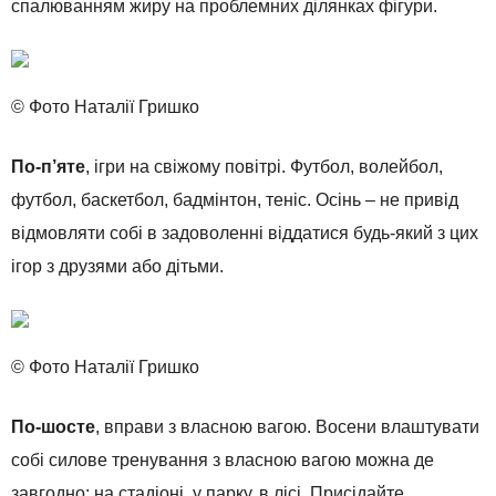
спалюванням жиру на проблемних ділянках фігури.
© Фото Наталії Гришко
По-п’яте
, ігри на свіжому повітрі. Футбол, волейбол,
футбол, баскетбол, бадмінтон, теніс. Осінь – не привід
відмовляти собі в задоволенні віддатися будь-який з цих
ігор з друзями або дітьми.
© Фото Наталії Гришко
По-шосте
, вправи з власною вагою. Восени влаштувати
собі силове тренування з власною вагою можна де
завгодно: на стадіоні, у парку, в лісі. Присідайте,