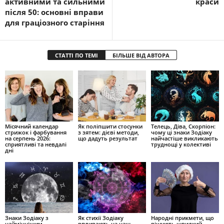
активними та сильними
краси
після 50: основні вправи
для граціозного старіння
СТАТТІ ПО ТЕМІ
БІЛЬШЕ ВІД АВТОРА
Місячний календар
Як поліпшити стосунки
Телець, Діва, Скорпіон:
стрижок і фарбування
з зятем: дієві методи,
чому ці знаки Зодіаку
на серпень 2026:
що дадуть результат
найчастіше викликають
сприятливі та невдалі
труднощі у колективі
дні
Знаки Зодіаку з
Як стихії Зодіаку
Народні прикмети, що
найміцнішим
впливають на наш
віщують швидкий