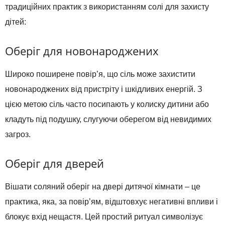
традиційних практик з використанням солі для захисту
дітей:
Оберіг для новонароджених
Широко поширене повір’я, що сіль може захистити
новонароджених від пристріту і шкідливих енергій. З
цією метою сіль часто посипають у колиску дитини або
кладуть під подушку, слугуючи оберегом від невидимих
загроз.
Оберіг для дверей
Вішати соляний оберіг на двері дитячої кімнати – це
практика, яка, за повір’ям, відштовхує негативні впливи і
блокує вхід нещастя. Цей простий ритуал символізує