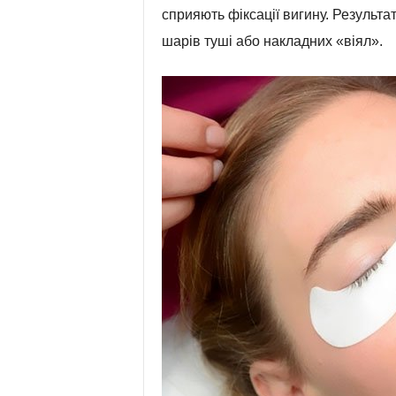
сприяють фіксації вигину. Результат
шарів туші або накладних «віял».