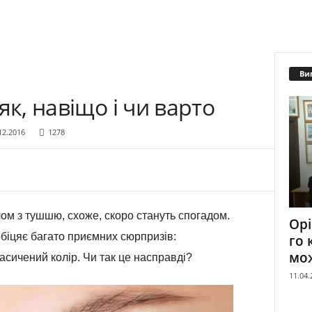
Ви
як, навіщо і чи варто
12.2016
1278
м з тушшю, схоже, скоро стануть спогадом.
Орі
обіцяє багато приємних сюрпризів:
го 
мо
асичений колір. Чи так це насправді?
11.04.