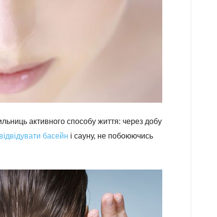
льниць активного способу життя: через добу
відвідувати басейн
і сауну, не побоюючись