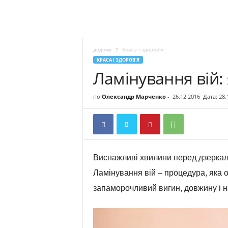
додому
Краса і здоров'я
КРАСА І ЗДОРОВ'Я
Ламінування вій: 
по
Олександр Марченко
-
26.12.2016
Дата: 28.
Виснажливі хвилини перед дзеркало
Ламінування вій – процедура, яка 
запаморочливий вигин, довжину і н