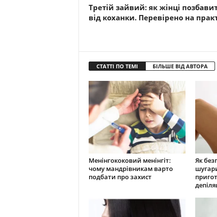
Третій зайвий: як жінці позбави
від коханки. Перевірено на прак
СТАТТІ ПО ТЕМІ
БІЛЬШЕ ВІД АВТОРА
Менінгококовий менінгіт:
Як без
чому мандрівникам варто
шугари
подбати про захист
пригот
депіля