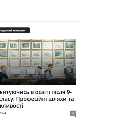
падкові новини
єнтуючись в освіті після 9-
класу: Професійні шляхи та
жливості
2024
0