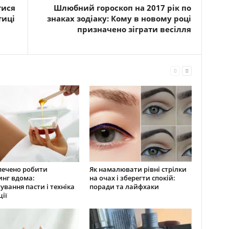
тися
Шлюбний гороскоп на 2017 рік по
тиці
знаках зодіаку: Кому в новому році
призначено зіграти весілля
печено робити
Як намалювати рівні стрілки
нг вдома:
на очах і зберегти спокій:
ування пасти і техніка
поради та лайфхаки
ції