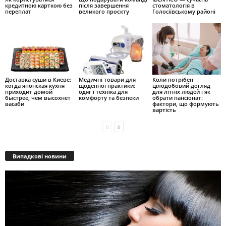
кредитною карткою без
після завершення
стоматологія в
переплат
великого проєкту
Голосіївському районі
Доставка суши в Киеве:
Медичні товари для
Коли потрібен
когда японская кухня
щоденної практики:
цілодобовий догляд
приходит домой
одяг і техніка для
для літніх людей і як
быстрее, чем высохнет
комфорту та безпеки
обрати пансіонат:
васаби
фактори, що формують
вартість
Випадкові новини