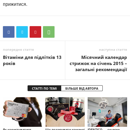
прижитися.
попередня стаття
наступна стаття
Вітаміни для підлітків 13
Місячний календар
років
стрижок на січень 2015 –
загальні рекомендації
СТАТТІ ПО ТЕМІ
БІЛЬШЕ ВІД АВТОРА
Як користуватися
Що подарувати команді
IDENTICO — сучасна