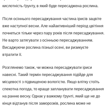
кислотність ґрунту, в який буде пересаджена рослина.
Після осіннього пересаджування частина ірисів зацвіте
вже наступної весни. Але найактивніший період цвітіння
почнеться тільки через пару років після пересаджування.
Не варто затягувати з осінньою пересаджуванням.
Висаджуючи рослина пізньої осені, ви ризикуєте
втратити її.
Розглянемо також, чи можна пересаджувати іриси
навесні. Такий термін пересаджування підійде для
місцевості з підвищеною вологістю. Якщо влітку стоїть
спекотна погода, то краще запланувати пересаджування
на ранню весну. Однак у важкому ґрунті, який ще не до
кінця відтанув після заморозків, рослина може не