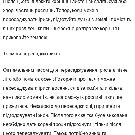
Після цього, підріжте коріння і листя і видаліть сухі або
хворі частини рослини. Тепер, коли можна
пересаджувати іриси, підготуйте лунки в землі і помістіть
в них розділені квіти. Обережно розправте коріння і
прикопайте землею.
Терміни пересадки ірисів
Оптимальним часом для пересаджування ірисів є пізнє
літо або початок осені. Говорячи про те, чи можна
пересаджувати іриси восени, слід запам’ятати кілька
важливих моментів, які допоможуть рослині швидше
прижитися. Незадовго до пересадки слід припинити
підгодовувати іриси. Після того як квітка буде викопана,
необхідно дати корені трохи підсохнути і тільки після
цього пересаджувати. Також потрібно знизити