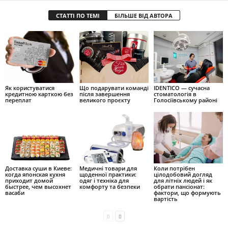
СТАТТІ ПО ТЕМІ
БІЛЬШЕ ВІД АВТОРА
Як користуватися
Що подарувати команді
IDENTICO — сучасна
кредитною карткою без
після завершення
стоматологія в
переплат
великого проєкту
Голосіївському районі
Доставка суши в Киеве:
Медичні товари для
Коли потрібен
когда японская кухня
щоденної практики:
цілодобовий догляд
приходит домой
одяг і техніка для
для літніх людей і як
быстрее, чем высохнет
комфорту та безпеки
обрати пансіонат:
васаби
фактори, що формують
вартість