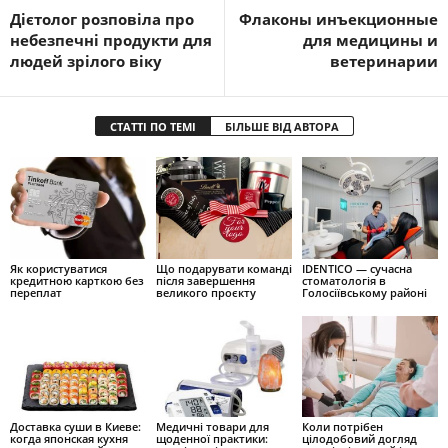
Дієтолог розповіла про
Флаконы инъекционные
небезпечні продукти для
для медицины и
людей зрілого віку
ветеринарии
СТАТТІ ПО ТЕМІ
БІЛЬШЕ ВІД АВТОРА
Як користуватися
Що подарувати команді
IDENTICO — сучасна
кредитною карткою без
після завершення
стоматологія в
переплат
великого проєкту
Голосіївському районі
Доставка суши в Киеве:
Медичні товари для
Коли потрібен
когда японская кухня
щоденної практики:
цілодобовий догляд