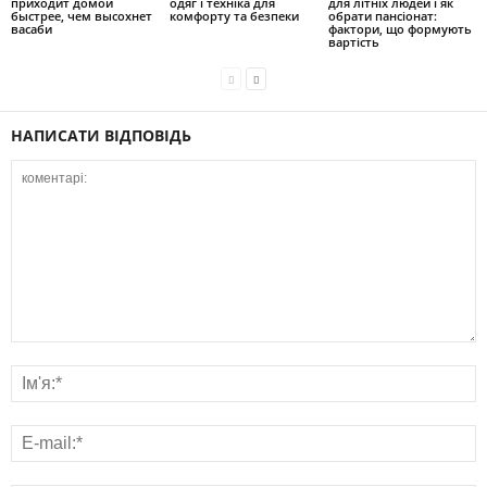
приходит домой
одяг і техніка для
для літніх людей і як
быстрее, чем высохнет
комфорту та безпеки
обрати пансіонат:
васаби
фактори, що формують
вартість
НАПИСАТИ ВІДПОВІДЬ