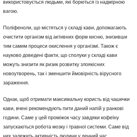
використовується людьми, які борються із надмірною
вагою.
Поліфеноли, що містяться у складі кави, допомагають
очистити організм від активних форм кисню, знизивши
тим самим процеси окислення у організмі. Також є
науково доведені факти, що сполуки у складі кави
можуть знизити як ризик розвитку злоякісних
новоутворень, так і зменшити ймовірність вірусного
зараження.
Однак, щоб отримати максимальну користь від чашечки
кави, вчені рекомендують пити даний напій у ранкові
години. Саме у цей проміжок часу завдяки кофеїну
запускаються робота мозку і травної системи. Саме від
них залежить активність людини у денний час.