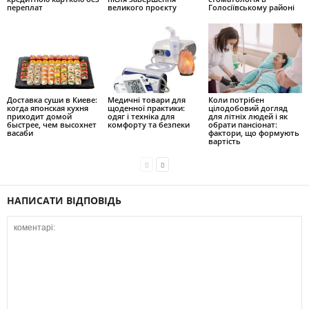
переплат
великого проєкту
Голосіївському районі
Доставка суши в Киеве:
Медичні товари для
Коли потрібен
когда японская кухня
щоденної практики:
цілодобовий догляд
приходит домой
одяг і техніка для
для літніх людей і як
быстрее, чем высохнет
комфорту та безпеки
обрати пансіонат:
васаби
фактори, що формують
вартість
НАПИСАТИ ВІДПОВІДЬ