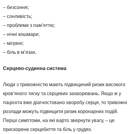
– безсоння;
– сонливість;
– проблеми з пам’яттю;
– нічні кошмари;
– мігрені;
– біль в м’язах.
Серцево-судинна система
Люди з тривожністю мають підвищений ризик високого
кров’яного тиску та серцевих захворювань. Якщо ж у
пацієнта вже діагностовано хворобу серця, то тривожні
розлади можуть підвищити ризик коронарних подій.
Перші симптоми, на які варто звернути увагу, – це
прискорене серцебиття та біль у грудях.