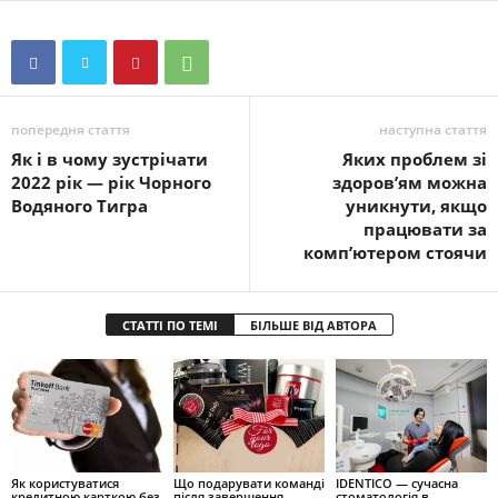
попередня стаття
наступна стаття
Як і в чому зустрічати
Яких проблем зі
2022 рік — рік Чорного
здоров’ям можна
Водяного Тигра
уникнути, якщо
працювати за
комп’ютером стоячи
СТАТТІ ПО ТЕМІ
БІЛЬШЕ ВІД АВТОРА
Як користуватися
Що подарувати команді
IDENTICO — сучасна
кредитною карткою без
після завершення
стоматологія в