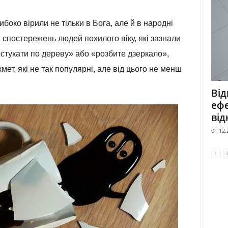
ибоко вірили не тільки в Бога, але й в народні
і спостережень людей похилого віку, які зазнали
остукати по дереву» або «розбите дзеркало»,
кмет, які не так популярні, але від цього не менш
Від
ефе
від
01.12.