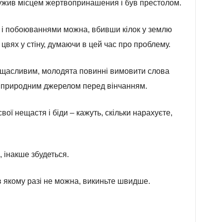
служив місцем жертвопринашения і був престолом.
и і побоюваннями можна, вбивши кілок у землю
 цвях у стіну, думаючи в цей час про проблему.
і щасливим, молодята повинні вимовити слова
о природним джерелом перед вінчанням.
ої нещастя і біди – кажуть, скільки нарахуєте,
, інакше збудеться.
в якому разі не можна, викиньте швидше.