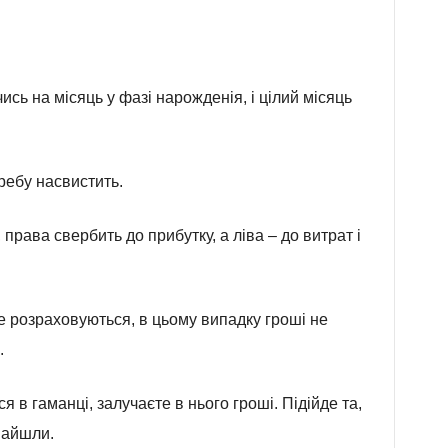
ись на місяць у фазі нарожденія, і цілий місяць
требу насвистить.
права свербить до прибутку, а ліва – до витрат і
не розраховуються, в цьому випадку гроші не
.
я в гаманці, залучаєте в нього гроші. Підійде та,
знайшли.