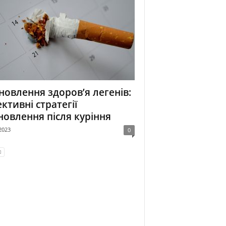
новлення здоров’я легенів:
ктивні стратегії
новлення після куріння
2023
0