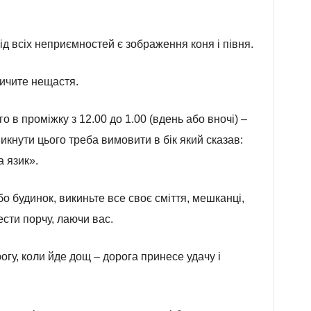
д всіх неприємностей є зображення коня і півня.
ичите нещастя.
о в проміжку з 12.00 до 1.00 (вдень або вночі) –
икнути цього треба вимовити в бік який сказав:
а язик».
о будинок, викиньте все своє сміття, мешканці,
ести порчу, лаючи вас.
гу, коли йде дощ – дорога принесе удачу і