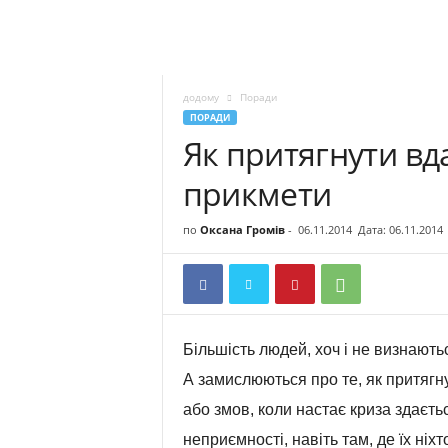
додому
Поради
ПОРАДИ
Як притягнути вда
прикмети
по
Оксана Громів
-
06.11.2014
Дата: 06.11.2014
Більшість людей, хоч і не визнають
А замислюються про те, як притягн
або змов, коли настає криза здаєть
неприємності, навіть там, де їх ніхт