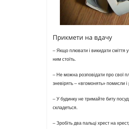
Прикмети на вдачу
– Якщо плювати і викидати сміття у
ним стоїть.
– Не можна розповідати про свої п
зневірять – «вгомонять» помисли і 
– У будинку не тримайте биту посуд 
складеться.
– Зробіть два пальці хрест на хрес