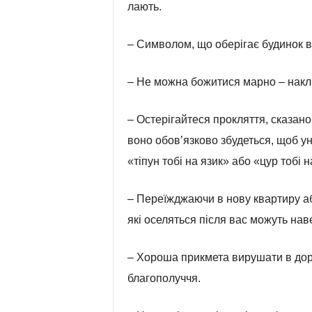
лають.
– Символом, що оберігає будинок ві
– Не можна божитися марно – накл
– Остерігайтеся прокляття, сказаног
воно обов’язково збудеться, щоб ун
«тіпун тобі на язик» або «цур тобі н
– Переїжджаючи в нову квартиру аб
які оселяться після вас можуть нав
– Хороша прикмета вирушати в доро
благополуччя.