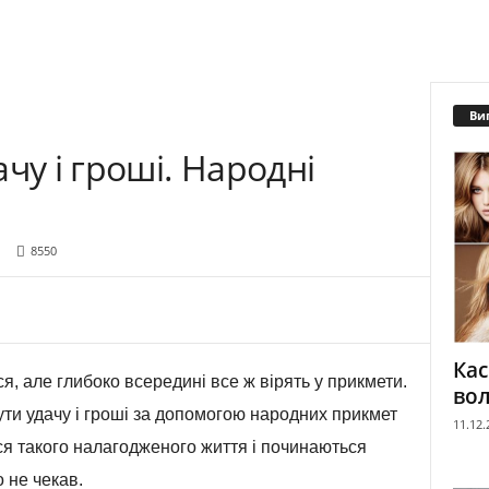
Ви
чу і гроші. Народні
8550
Кас
ся, але глибоко всередині все ж вірять у прикмети.
вол
ути удачу і гроші за допомогою народних прикмет
11.12.
ся такого налагодженого життя і починаються
о не чекав.