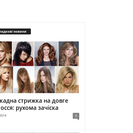
падкові новини
кадна стрижка на довге
осся: рухома зачіска
2014
0