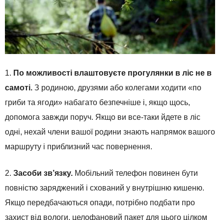
1.
По можливості влаштовуєте прогулянки в ліс не в
самоті.
З родиною, друзями або колегами ходити «по
гриби та ягоди» набагато безпечніше і, якщо щось,
допомога завжди поруч. Якщо ви все-таки йдете в ліс
одні, нехай члени вашої родини знають напрямок вашого
маршруту і приблизний час повернення.
2.
Засоби зв’язку.
Мобільний телефон повинен бути
повністю заряджений і схований у внутрішню кишеню.
Якщо передбачаються опади, потрібно подбати про
захист від вологи, целофановий пакет для цього цілком