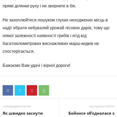
прямі ділянки руху і не звернете в бік.
Не захоплюйтеся пошуком глухих неходжених місць в
надії зібрати небувалий урожай лісових дарів, тому що
ніякої залежності наявності грибів і ягід від
багатокілометрових виснажливих марш-кидків не
спостерігається.
Бажаємо Вам удачі і вірної дороги!
попередня стаття
наступна стаття
Як швидко заснути
Бейонсе об’єдналася з