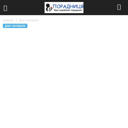
додому
Дім і затишок
ДІМ І ЗАТИШОК