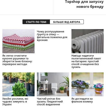
Topshop для запуску
нового бренду
СТАТТІ ПО ТЕМІ
БІЛЬШЕ ВІД АВТОРА
Чому розпушування
ґрунту в спеку —
фатальна помилка для
врожаю
Як легко очистити
Навіщо надягати
кухонні рушники та
поліетиленовий пакет
зберегти їхню білизну:
на батарею: простий
перевірені методи
спосіб очищення без
зусиль
Хвойні рослини, які
Чистий унітаз без
Як доглядати за
чудово зимують в
зусиль: бюджетний
фіалкою взимку
Україні
спосіб видалення