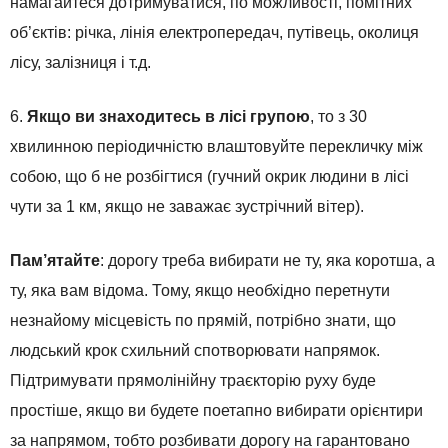
намагайтеся дотримуватися, по можливості, помітних
об’єктів: річка, лінія електропередач, путівець, околиця
лісу, залізниця і т.д.
6.
Якщо ви знаходитесь в лісі групою
, то з 30
хвилинною періодичністю влаштовуйте перекличку між
собою, що б не розбігтися (гучний окрик людини в лісі
чути за 1 км, якщо не заважає зустрічний вітер).
Пам’ятайте
: дорогу треба вибирати не ту, яка коротша, а
ту, яка вам відома. Тому, якщо необхідно перетнути
незнайому місцевість по прямій, потрібно знати, що
людський крок схильний спотворювати напрямок.
Підтримувати прямолінійну траєкторію руху буде
простіше, якщо ви будете поетапно вибирати орієнтири
за напрямом, тобто розбивати дорогу на гарантовано