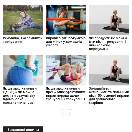
Речовина, яка замінить
Вправи з фітнес-гумкою
Які продукти не можна
тренування
для жінок у домашніх
їсти після тренування і
умовах
чим корисно
перекусити
Як швидко накачати
Як швидко накачати
Залишайтеся
сідниці – чи можна
прес – опис ефективних
активними та сильними
досягти результату
вправ поради щодо
після 50: основні вправи
вдома, опис
тренувань і харчування
для граціозного
ефективних вправ
старіння
Випадкові новини