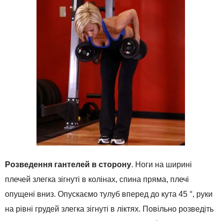
Розведення гантелей в сторону
. Ноги на ширині
плечей злегка зігнуті в колінах, спина пряма, плечі
опущені вниз. Опускаємо тулуб вперед до кута 45 °, руки
на рівні грудей злегка зігнуті в ліктях. Повільно розведіть