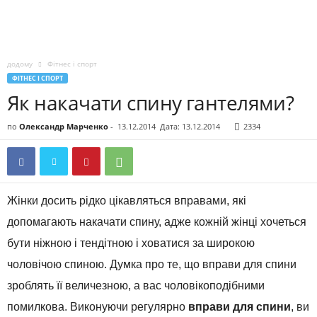
додому
Фітнес і спорт
ФІТНЕС І СПОРТ
Як накачати спину гантелями?
по
Олександр Марченко
-
13.12.2014
Дата: 13.12.2014
2334
Жінки досить рідко цікавляться вправами, які
допомагають накачати спину, адже кожній жінці хочеться
бути ніжною і тендітною і ховатися за широкою
чоловічою спиною. Думка про те, що вправи для спини
зроблять її величезною, а вас чоловікоподібними
помилкова. Виконуючи регулярно
вправи для спини
, ви