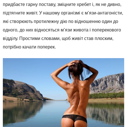
придбаєте гарну поставу, зміцните хребет і, як не дивно,
підтягните живіт. У нашому організмі є м’язи-антагоністи,
які створюють протилежну дію по відношенню один до
одного, до них відносяться м’язи живота і поперекового
відділу. Простими словами, щоб живіт став плоским,
потрібно качати поперек.