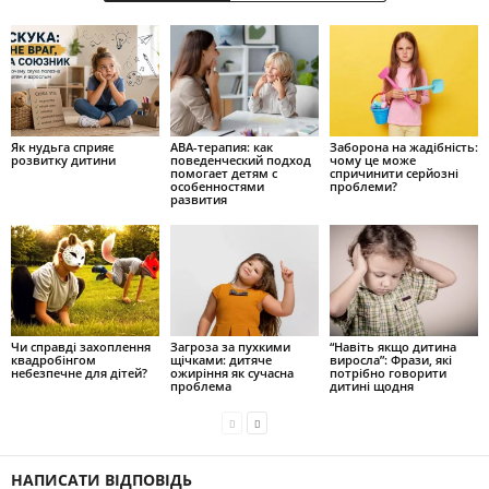
Як нудьга сприяє
ABA-терапия: как
Заборона на жадібність:
розвитку дитини
поведенческий подход
чому це може
помогает детям с
спричинити серйозні
особенностями
проблеми?
развития
Чи справді захоплення
Загроза за пухкими
“Навіть якщо дитина
квадробінгом
щічками: дитяче
виросла”: Фрази, які
небезпечне для дітей?
ожиріння як сучасна
потрібно говорити
проблема
дитині щодня
НАПИСАТИ ВІДПОВІДЬ