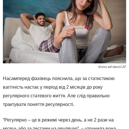
Фото від blackCAT
Насамперед фахівець пояснила, що за статистикою
вагітність настає у період від 2 місяців до року
регулярного статевого життя. Але слід правильно
трактувати поняття регулярності.
“Регулярно – це в режимі через день, а не 2 рази на
місяць або за тестами на овуляцію”, – уточнила вона.