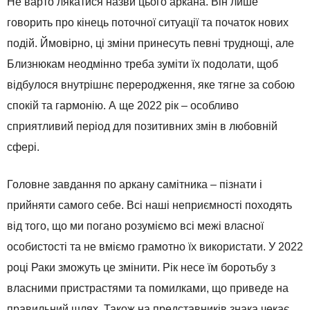
Не варто лякатися назви цього аркана. Він лише
говорить про кінець поточної ситуації та початок нових
подій. Ймовірно, ці зміни принесуть певні труднощі, але
Близнюкам неодмінно треба зуміти їх подолати, щоб
відбулося внутрішнє переродження, яке тягне за собою
спокій та гармонію. А ще 2022 рік – особливо
сприятливий період для позитивних змін в любовній
сфері.
Головне завдання по аркану самітника – пізнати і
прийняти самого себе. Всі наші неприємності походять
від того, що ми погано розуміємо всі межі власної
особистості та не вміємо грамотно їх використати. У 2022
році Раки зможуть це змінити. Рік несе їм боротьбу з
власними пристрастями та помилками, що приведе на
правильний шлях. Також на представників знака чекає