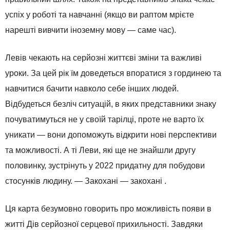
успіх у роботі та навчанні (якщо ви раптом мрієте
нарешті вивчити іноземну мову — саме час).
Левів чекають на серйозні життєві зміни та важливі
уроки. За цей рік їм доведеться впоратися з гординею та
навчитися бачити навколо себе інших людей.
Відбудеться безліч ситуацій, в яких представники знаку
почуватимуться не у своїй тарілці, проте не варто їх
уникати — вони допоможуть відкрити нові перспективи
та можливості. А ті Леви, які ще не знайшли другу
половинку, зустрінуть у 2022 придатну для побудови
стосунків людину. — Закохані — закохані .
Ця карта безумовно говорить про можливість появи в
житті Дів серйозної серцевої прихильності. Завдяки