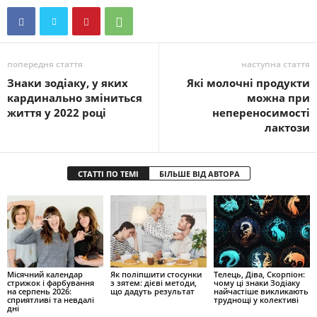
попередня стаття
наступна стаття
Знаки зодіаку, у яких
Які молочні продукти
кардинально зміниться
можна при
життя у 2022 році
непереносимості
лактози
СТАТТІ ПО ТЕМІ
БІЛЬШЕ ВІД АВТОРА
Місячний календар
Як поліпшити стосунки
Телець, Діва, Скорпіон:
стрижок і фарбування
з зятем: дієві методи,
чому ці знаки Зодіаку
на серпень 2026:
що дадуть результат
найчастіше викликають
сприятливі та невдалі
труднощі у колективі
дні