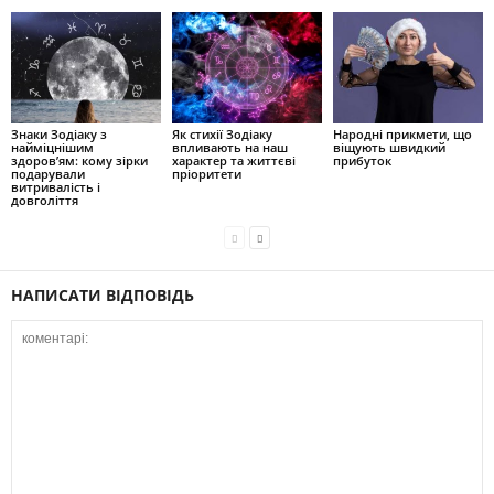
Знаки Зодіаку з
Як стихії Зодіаку
Народні прикмети, що
найміцнішим
впливають на наш
віщують швидкий
здоров’ям: кому зірки
характер та життєві
прибуток
подарували
пріоритети
витривалість і
довголіття
НАПИСАТИ ВІДПОВІДЬ