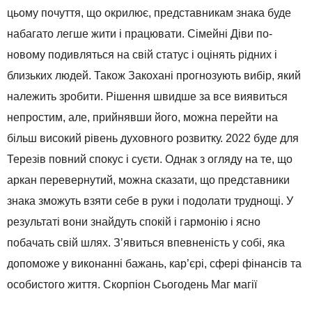
цьому почуття, що окрилює, представникам знака буде
набагато легше жити і працювати. Сімейні Діви по-
новому подивляться на свій статус і оцінять рідних і
близьких людей. Також Закохані прогнозують вибір, який
належить зробити. Рішення швидше за все виявиться
непростим, але, прийнявши його, можна перейти на
більш високий рівень духовного розвитку. 2022 буде для
Терезів повний спокус і суєти. Однак з огляду на те, що
аркан перевернутий, можна сказати, що представники
знака зможуть взяти себе в руки і подолати труднощі. У
результаті вони знайдуть спокій і гармонію і ясно
побачать свій шлях. З’явиться впевненість у собі, яка
допоможе у виконанні бажань, кар’єрі, сфері фінансів та
особистого життя. Скорпіон Сьогодень Маг магії