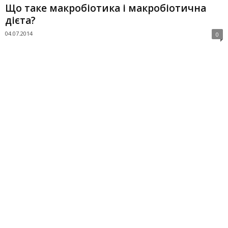
Що таке макробіотика і макробіотична
дієта?
04.07.2014
0