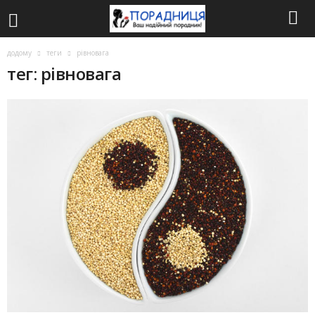
додому
теги
рівновага
тег: рівновага