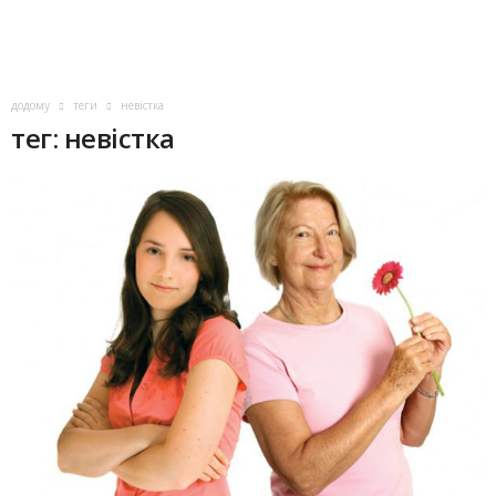
додому
теги
невістка
тег: невістка