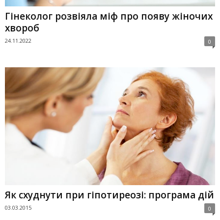
Гінеколог розвіяла міф про появу жіночих
хвороб
24.11.2022
0
Як схуднути при гіпотиреозі: програма дій
03.03.2015
0