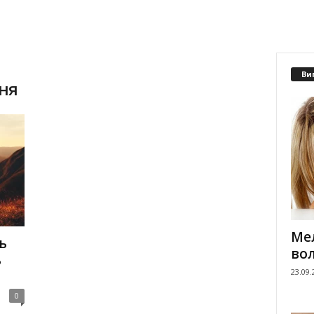
Ви
ня
Мел
ь
вол
ь
23.09.
0