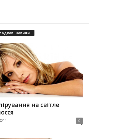
падкові новини
ірування на світле
осся
2014
0