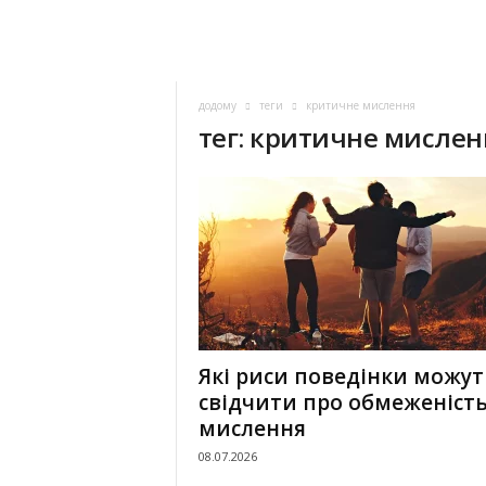
додому
теги
критичне мислення
тег: критичне мислен
Які риси поведінки можут
свідчити про обмеженіст
мислення
08.07.2026