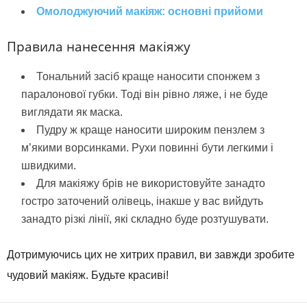
Омолоджуючий макіяж: основні прийоми
Правила нанесення макіяжу
Тональний засіб краще наносити спонжем з
паралонової губки. Тоді він рівно ляже, і не буде
виглядати як маска.
Пудру ж краще наносити широким пензлем з
м’якими ворсинками. Рухи повинні бути легкими і
швидкими.
Для макіяжу брів не використовуйте занадто
гостро заточений олівець, інакше у вас вийдуть
занадто різкі лінії, які складно буде розтушувати.
Дотримуючись цих не хитрих правил, ви завжди зробите
чудовий макіяж. Будьте красиві!