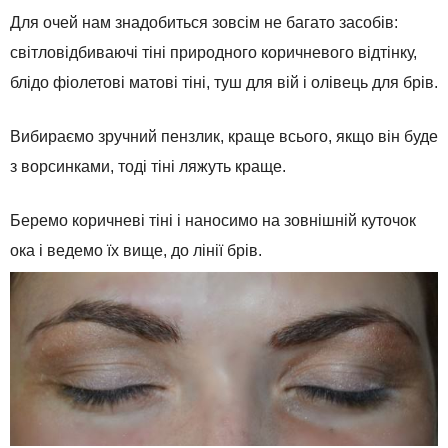
Для очей нам знадобиться зовсім не багато засобів:
світловідбиваючі тіні природного коричневого відтінку,
блідо фіолетові матові тіні, туш для вій і олівець для брів.
Вибираємо зручний пензлик, краще всього, якщо він буде
з ворсинками, тоді тіні ляжуть краще.
Беремо коричневі тіні і наносимо на зовнішній куточок
ока і ведемо їх вище, до лінії брів.