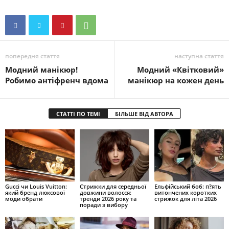
попередня стаття
наступна стаття
Модний манікюр!
Модний «Квітковий»
Робимо антіфренч вдома
манікюр на кожен день
СТАТТІ ПО ТЕМІ
БІЛЬШЕ ВІД АВТОРА
Gucci чи Louis Vuitton:
Стрижки для середньої
Ельфійський боб: п?ять
який бренд люксової
довжини волосся:
витончених коротких
моди обрати
тренди 2026 року та
стрижок для літа 2026
поради з вибору