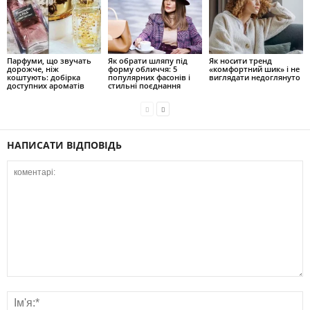
Парфуми, що звучать
Як обрати шляпу під
Як носити тренд
дорожче, ніж
форму обличчя: 5
«комфортний шик» і не
коштують: добірка
популярних фасонів і
виглядати недоглянуто
доступних ароматів
стильні поєднання
НАПИСАТИ ВІДПОВІДЬ