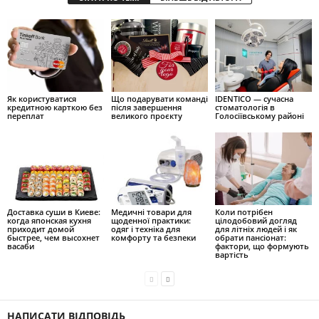
Як користуватися
Що подарувати команді
IDENTICO — сучасна
кредитною карткою без
після завершення
стоматологія в
переплат
великого проєкту
Голосіївському районі
Доставка суши в Киеве:
Медичні товари для
Коли потрібен
когда японская кухня
щоденної практики:
цілодобовий догляд
приходит домой
одяг і техніка для
для літніх людей і як
быстрее, чем высохнет
комфорту та безпеки
обрати пансіонат:
васаби
фактори, що формують
вартість
НАПИСАТИ ВІДПОВІДЬ