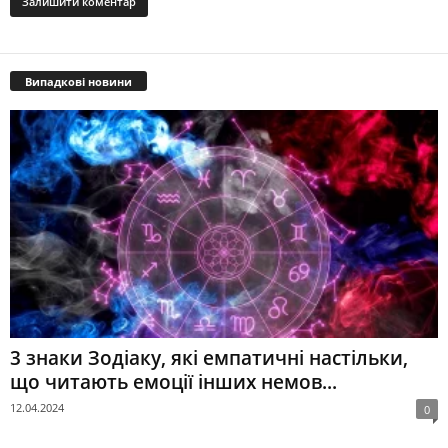
Випадкові новини
3 знаки Зодіаку, які емпатичні настільки,
що читають емоції інших немов...
12.04.2024
0