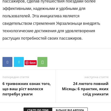
пассажиров, сделав путешествия поездами более
эффективными, надежными и удобными для
пользователей. Эта инициатива является
свидетельством стремления Укрзализныци внедрять
технологические достижения для удовлетворения
растущих потребностей своих пассажиров.
Save
попередня стаття
наступна стаття
6 тривожних ознак того,
24 лютого повний
що ваш ріст волосся
Місяць: 6 практик, яких
потребує уваги
слід уникати
СТАТТІ ПО ТЕМІ
БІЛЬШЕ ВІД АВТОРА