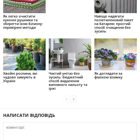
Як легко очистити
Навіщо надягати
кухонні рушники та
поліетиленовий пакет
зберегти їхню білизну:
на батарею: простий
перевірені методи
спосіб очищення без
зусиль
Хвойні рослини, які
Чистий унітаз без
Як доглядати за
чудово зимують в
зусиль: бюджетний
фіалкою взимку
Україні
спосіб видалення
вапняного нальоту та
іржі
НАПИСАТИ ВІДПОВІДЬ