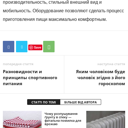
производительность, стильный внешний вид и
мобильность. Оборудование позволяют сделать процесс
приготовления пищи максимально комфортным.
Save
попередня стаття
наступна стаття
Разновидности и
Яким чоловіком буде
принципы спортивного
чоловік згідно з його
питания
гороскопом
СТАТТІ ПО ТЕМІ
БІЛЬШЕ ВІД АВТОРА
Чому розпушування
ґрунту в спеку —
фатальна помилка для
врожаю