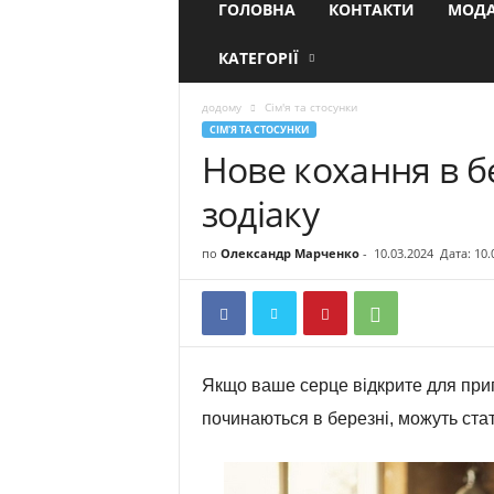
ГОЛОВНА
КОНТАКТИ
МОДА
КАТЕГОРІЇ
додому
Сім'я та стосунки
СІМ'Я ТА СТОСУНКИ
Нове кохання в бе
зодіаку
по
Олександр Марченко
-
10.03.2024
Дата: 10.
Якщо ваше серце відкрите для пригод
починаються в березні, можуть ста