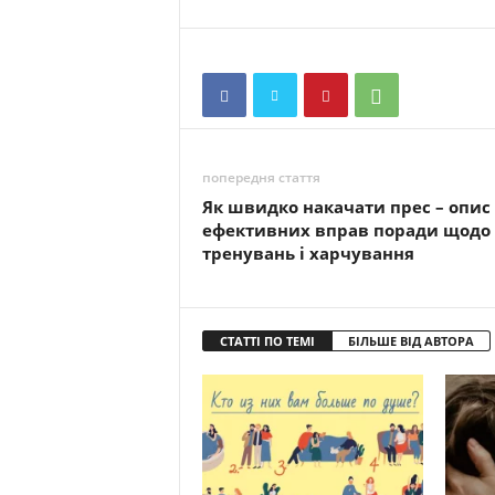
попередня стаття
Як швидко накачати прес – опис
ефективних вправ поради щодо
тренувань і харчування
СТАТТІ ПО ТЕМІ
БІЛЬШЕ ВІД АВТОРА