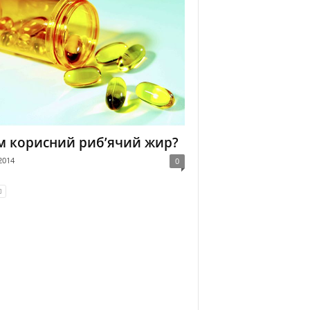
м корисний риб’ячий жир?
2014
0