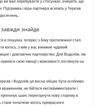
що ви вже перебуваєте у стосунках, очікуйте, що
. Підтримка і віра партнера вселить у Терезів
 досягнень.
й завжди знайде
ся в пошуках. Інтерес з боку протилежної статі
іти когось, з ким у вас виникне чудовий
цне і довговічне партнерство. Для Водоліїв, які
принесе свіжі емоції і можливості поглянути на
ерезів і Водоліїв ця весна обіцяє бути особливо
 враженням, не бійтеся експериментувати і
пропонує шанс перегорнути нову сторінку в
ь стане початком чогось прекрасного