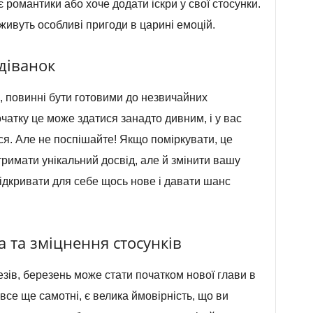
є романтики або хоче додати іскри у свої стосунки.
живуть особливі пригоди в царині емоцій.
діванок
, повинні бути готовими до незвичайних
очатку це може здатися занадто дивним, і у вас
я. Але не поспішайте! Якщо поміркувати, це
римати унікальний досвід, але й змінити вашу
відкривати для себе щось нове і давати шанс
а та зміцнення стосунків
езів, березень може стати початком нової глави в
все ще самотні, є велика ймовірність, що ви