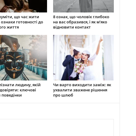
зуміти, що час жити
8 ознак, що чоловік глибоко
 ознаки готовності до
на вас образився, і як м’яко
ого життя
відновити контакт
пізнати людину, якій
Чи варто виходити заміж: як
довіряти: ключові
ухвалити зважене рішення
 поведінки
про шлюб