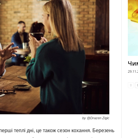
Чи
29.11.
by @Drazen Zigic
 перші теплі дні, це також сезон кохання. Березень