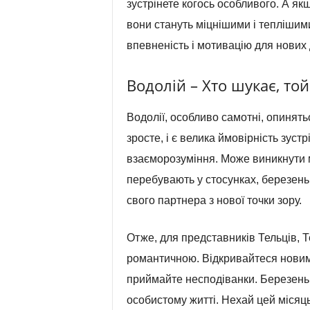
зустрінете когось особливого. А як
вони стануть міцнішими і теплішими
впевненість і мотивацію для нових
Водолій – Хто шукає, то
Водолії, особливо самотні, опинять
зросте, і є велика ймовірність зустр
взаєморозуміння. Може виникнути мі
перебувають у стосунках, березень 
свого партнера з нової точки зору.
Отже, для представників Тельців, Т
романтичною. Відкривайтеся новим
приймайте несподіванки. Березень 
особистому житті. Нехай цей місяц