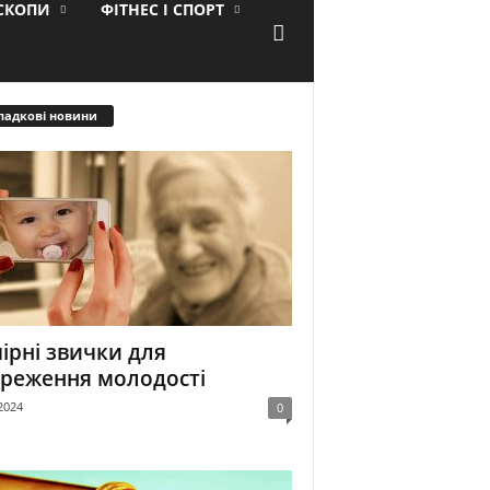
ОСКОПИ
ФІТНЕС І СПОРТ
падкові новини
ірні звички для
реження молодості
2024
0