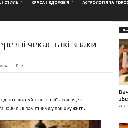
 І СТИЛЬ
КРАСА І ЗДОРОВ’Я
АСТРОЛОГІЯ ТА ГОР
Ви
резні чекає такі знаки
03.2024
981
Веч
збе
, то приготуйтеся: історії кохання, які
28.03.
ти найбільш пам’ятними у вашому житті.