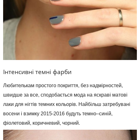
Інтенсивні
темні
фарби
Любителькам
простого
покриття
,
без
надмірностей
,
швидше за все
,
сподобається
мода
на
яскраві
матові
лаки
для
нігтів
темних кольорів.
Найбільш
затребувані
восени
і
взимку
2015-2016
будуть
темно
–
синій
,
фіолетовий
,
коричневий
,
чорний
.