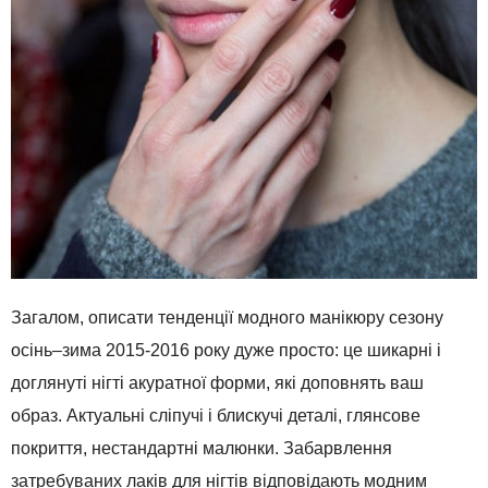
Загалом
,
описати
тенденції
модного
манікюру
сезону
осінь
–
зима
2015-2016
року
дуже
просто
:
це
шикарні
і
доглянуті
нігті
акуратної форми
,
які доповнять
ваш
образ
.
Актуальні
сліпучі
і
блискучі
деталі
,
глянсове
покриття
,
нестандартні
малюнки
.
Забарвлення
затребуваних
лаків
для
нігтів
відповідають
модним