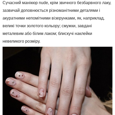
Сучасний
манікюр
nude
,
крім
звичного
безбарвного
лаку
,
зазвичай
доповнюється
різноманітними
деталями
і
акуратними
непомітними
візерунками
,
як
,
наприклад
,
великі
точки
золотого
кольору
;
смужки
,
завдані
металевим
або
білим
лаком
;
блискучі
наклейки
невеликого
розміру
.