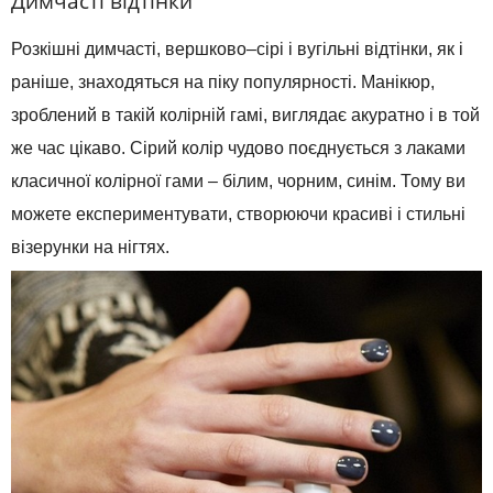
Димчасті
відтінки
Розкішні
димчасті
,
вершково
–
сірі
і
вугільні
відтінки
, як і
раніше,
знаходяться
на
піку популярності
.
Манікюр
,
зроблений
в
такій колірній
гамі
,
виглядає
акуратно
і в той
же
час
цікаво
.
Сірий
колір чудово поєднується
з
лаками
класичної колірної гами
–
білим
,
чорним
,
синім
.
Тому ви
можете
експериментувати
,
створюючи красиві
і
стильні
візерунки
на
нігтях
.