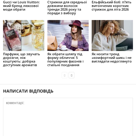
Gucci чи Louis Vuitton:
Стрижки для середньої
Ельфійський боб: п?ять
який бренд люксової
довжини волосся:
витончених коротких
моди обрати
тренди 2026 року та
стрижок для літа 2026
поради з вибору
Парфуми, що звучать
Як обрати шляпу під
Як носити тренд
дорожче, ніж
форму обличчя: 5
«комфортний шик» і не
коштують: добірка
популярних фасонів і
виглядати недоглянуто
доступних ароматів
стильні поєднання
НАПИСАТИ ВІДПОВІДЬ