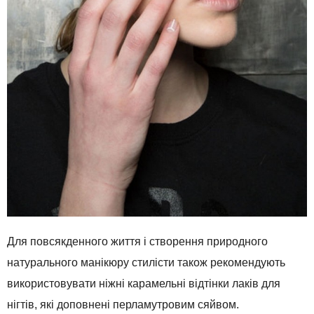
Для повсякденного життя
і
створення
природного
натурального
манікюру
стилісти
також
рекомендують
використовувати
ніжні
карамельні
відтінки
лаків
для
нігтів
,
які
доповнені
перламутровим
сяйвом
.