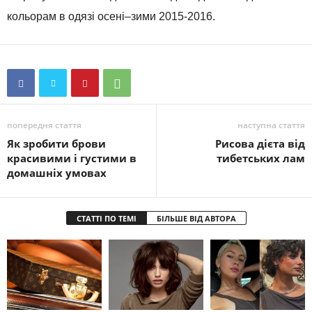
кольорам
в одязі
осені
–
зими
2015-2016
.
попередня стаття
наступна стаття
Як зробити брови
Рисова дієта від
красивими і густими в
тибетських лам
домашніх умовах
СТАТТІ ПО ТЕМІ
БІЛЬШЕ ВІД АВТОРА