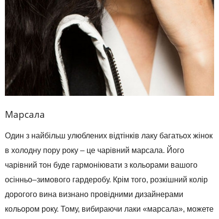
Марсала
Один
з найбільш
улюблених
відтінків
лаку
багатьох
жінок
в
холодну пору
року
–
це
чарівний
марсала
.
Його
чарівний
тон
буде
гармоніювати
з кольорами
вашого
осінньо
–
зимового гардеробу
.
Крім
того
,
розкішний
колір
дорогого вина
визнано
провідними
дизайнерами
кольором
року
.
Тому
,
вибираючи
лаки
«
марсала
»,
можете