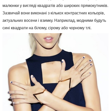
малюнки
у вигляді
квадратів
або
широких
прямокутників
.
Зазвичай
вони
виконані з
кількох
контрастних кольорів,
актуальних
восени
і
взимку
.
Наприклад
,
модними
будуть
сині
квадрати
на
білому
,
сірому або
чорному
тлі
.