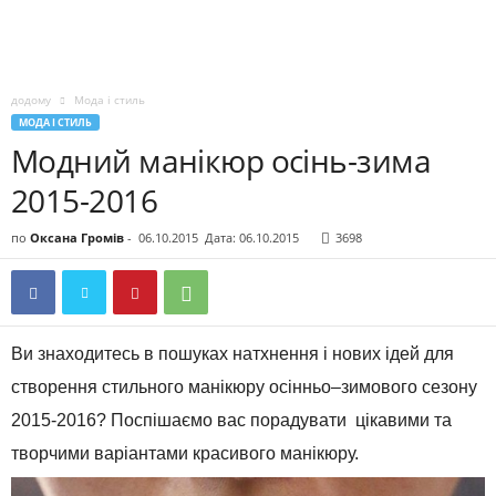
додому
Мода і стиль
МОДА І СТИЛЬ
Модний манікюр осінь-зима
2015-2016
по
Оксана Громів
-
06.10.2015
Дата: 06.10.2015
3698
Ви
знаходитесь
в пошуках натхнення і
нових
ідей
для
створення стильного
манікюру
осінньо
–
зимового
сезону
2015-2016
?
Поспішаємо вас порадувати
цікавими
та
творчими
варіантами
красивого манікюру
.