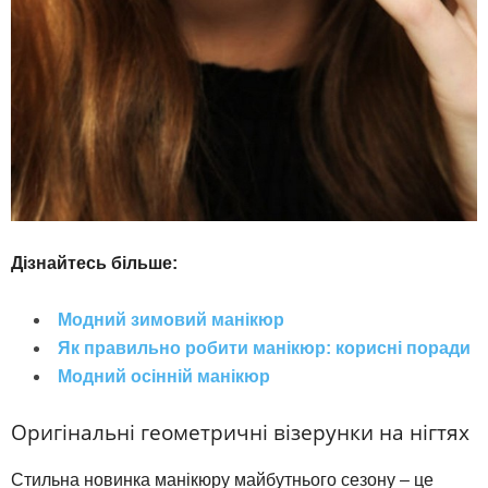
Дізнайтесь більше:
Модний зимовий манікюр
Як правильно робити манікюр: корисні поради
Модний осінній манікюр
Оригінальні
геометричні
візерунки
на
нігтях
Стильна
новинка
манікюру
майбутнього сезону
–
це