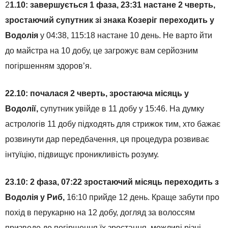
2
1.10: завершується 1 фаза, 23:31 настане 2 чверть,
зростаючий супутник зі знака Козеріг переходить у
Водолія
у 04:38, 115:18 настане 10 день. Не варто йти
до майстра на 10 добу, це загрожує вам серйозним
погіршенням здоров’я.
22.10: почалася 2 чверть, зростаюча місяць у
Водолії,
супутник увійде в 11 добу у 15:46. На думку
астрологів 11 добу підходять для стрижок тим, хто бажає
розвинути дар передбачення, ця процедура розвиває
інтуїцію, підвищує проникливість розуму.
23.10: 2 фаза, 07:22 зростаючий місяць переходить з
Водолія у Риб,
16:10 прийде 12 день. Краще забути про
похід в перукарню на 12 добу, догляд за волоссям
призведе до погіршення їх зростання, можливі різні