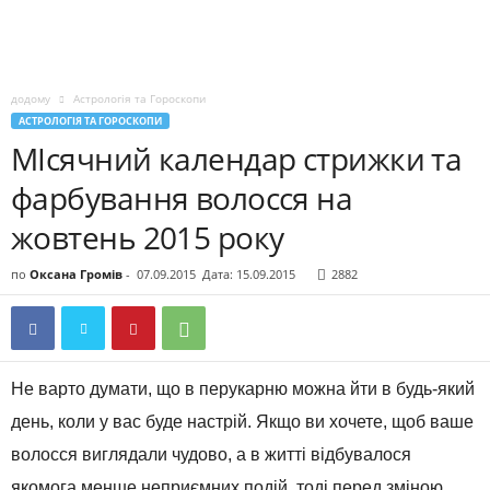
додому
Астрологія та Гороскопи
АСТРОЛОГІЯ ТА ГОРОСКОПИ
МІсячний календар стрижки та
фарбування волосся на
жовтень 2015 року
по
Оксана Громів
-
07.09.2015
Дата: 15.09.2015
2882
Не варто думати, що в перукарню можна йти в будь-який
день, коли у вас буде настрій. Якщо ви хочете, щоб ваше
волосся виглядали чудово, а в житті відбувалося
якомога менше неприємних подій, тоді перед зміною