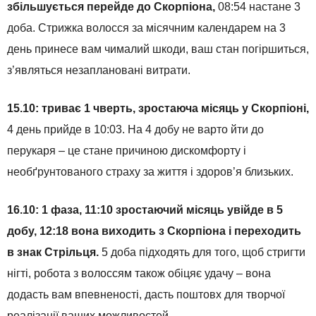
збільшується перейде до Скорпіона,
08:54 настане 3
доба. Стрижка волосся за місячним календарем на 3
день принесе вам чималий шкоди, ваш стан погіршиться,
з’являться незаплановані витрати.
15.10: триває 1 чверть, зростаюча місяць у Скорпіоні,
4 день прийде в 10:03. На 4 добу не варто йти до
перукаря – це стане причиною дискомфорту і
необґрунтованого страху за життя і здоров’я близьких.
16.10: 1 фаза, 11:10 зростаючий місяць увійде в 5
добу, 12:18 вона виходить з Скорпіона і переходить
в знак Стрільця.
5 доба підходять для того, щоб стригти
нігті, робота з волоссям також обіцяє удачу – вона
додасть вам впевненості, дасть поштовх для творчої
реалізації ваших можливостей.