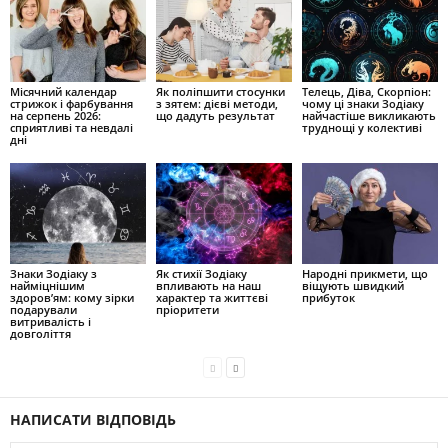
Місячний календар
Як поліпшити стосунки
Телець, Діва, Скорпіон:
стрижок і фарбування
з зятем: дієві методи,
чому ці знаки Зодіаку
на серпень 2026:
що дадуть результат
найчастіше викликають
сприятливі та невдалі
труднощі у колективі
дні
Знаки Зодіаку з
Як стихії Зодіаку
Народні прикмети, що
найміцнішим
впливають на наш
віщують швидкий
здоров’ям: кому зірки
характер та життєві
прибуток
подарували
пріоритети
витривалість і
довголіття
НАПИСАТИ ВІДПОВІДЬ