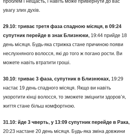
проблем і нещасть, і навіть може привернути до вас
увагу злих духів.
29.10: триває третя фаза спадною місяця, в 09:24
супутник перейде в знак Близнюки,
19:44 прийде 18
день місяця. Будь-яка стрижка стане причиною появи
неслухняного волосся, які до того ж погано рости. Ви
можете навіть втратити гроші.
30.10: триває 3 фаза, супутник в Близнюках,
19:29
настає 19 день спадного місяця. Якщо ви навіть
укоротити кінці волосся, то зможете зміцнити здоров’я,
життя стане більш комфортною.
31.10: йде 3 чверть, у 13:09 супутник перейде в Рака,
20:23 настане 20 день місяця. Будь-яка зміна довжини