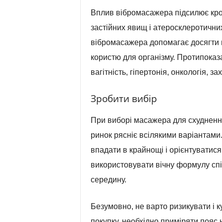
Вплив вібромасажера підсилює кров
застійних явищ і атеросклеротичних
вібромасажера допомагає досягти п
користю для організму. Протипоказ
вагітність, гіпертонія, онкологія, 
Зробити вибір
При виборі масажера для схуднення 
ринок рясніє всілякими варіантами.
впадати в крайнощі і орієнтуватис
використовувати вічну формулу спів
середину.
Безумовно, не варто ризикувати і к
покупку, необхідно приміряти пояс 