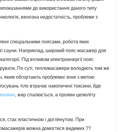
типоказаннями до використання даного типу
 онкологія, венозна недостатність, проблеми з
ені спеціальними поясами, робота яких
кті сауни. Наприклад, широкий пояс-масажер для
категорії. Під впливом електроенергії пояс
брувати. По суті, тепломасажери володіють тим же
н, яким обгортають проблемні зони з метою
осувань тіло втрачає накопичені токсини, йде
речовин
, жир спалюється, а прояви целюліту
ься, стає еластичною і доглянутою. При
ломасажерів можна домогтися видимих ??