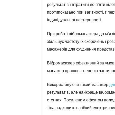
результатів і втратити до п’яти кі
протипоказано при вагітності, гіпер
індивідуальної нестерпності.
При роботі вібромасажера до м’язі
збільшує частоту їх скорочень і ро
масажерів для схуднення представл
Вібромасажер ефективний за умови 
масажер працює з певною частиною 
Використовуючи такий масажер
дл
результатів, але найкраще віброма
стегнах. Посиленим ефектом волод
тіла надходить слабкий електрични