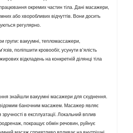
опрацювання окремих частин тіла. Дані масажери,
мних або хворобливих відчуттів. Вони досить
уються регулярно.
ри групи: вакуумні, тепломассажери,
язів, поліпшити кровообіг, усунути в’ялість
жирових відкладень на конкретній ділянці тіла
ання знайшли вакуумні масажери для схуднення.
ім відомим баночним масажем. Масажер являє
 зручності в експлуатації. Локальний вплив
мфодренаж, покращує обмін речовин, руйнує
куумний масаж сприятливо впливає на внутрішні