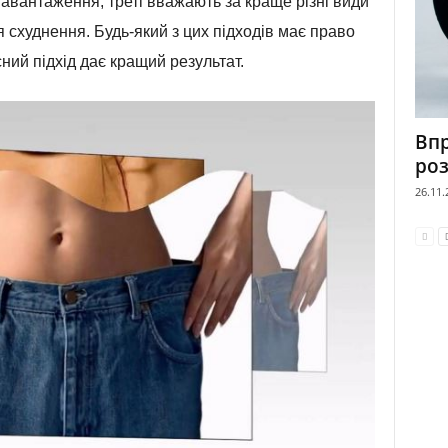
навантаження, треті вважають за краще різні види
я схуднення. Будь-який з цих підходів має право
ний підхід дає кращий результат.
Вп
роз
26.11.