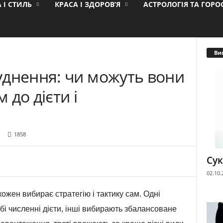
 І СТИЛЬ
КРАСА І ЗДОРОВ’Я
АСТРОЛОГІЯ ТА ГОР
Ви
уднення: чи можуть вони
до дієти і
1858
Сук
02.10.
кожен вибирає стратегію і тактику сам. Одні
бі численні дієти, інші вибирають збалансоване