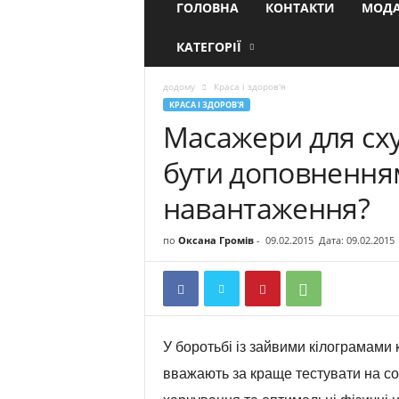
ГОЛОВНА
КОНТАКТИ
МОДА
КАТЕГОРІЇ
додому
Краса і здоров'я
КРАСА І ЗДОРОВ'Я
Масажери для сх
бути доповненням 
навантаження?
по
Оксана Громів
-
09.02.2015
Дата: 09.02.2015
У боротьбі із зайвими кілограмами 
вважають за краще тестувати на со