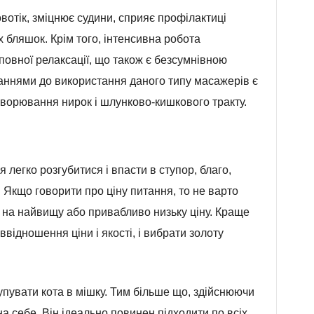
отік, зміцнює судини, сприяє профілактиці
 бляшок. Крім того, інтенсивна робота
овної релаксації, що також є безсумнівною
аннями до використання даного типу масажерів є
захворювання нирок і шлунково-кишкового тракту.
легко розгубитися і впасти в ступор, благо,
 Якщо говорити про ціну питання, то не варто
я на найвищу або привабливо низьку ціну. Краще
відношення ціни і якості, і вибрати золоту
упувати кота в мішку. Тим більше що, здійснюючи
на себе. Він ідеально повинен підходити по всіх