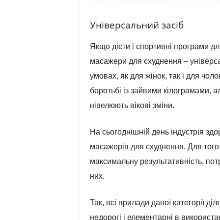
Універсальний засіб
Якщо дієти і спортивні програми дл
масажери для схуднення – універса
умовах, як для жінок, так і для чол
боротьбі із зайвими кілограмами, ал
нівелюють вікові зміни.
На сьогоднішній день індустрія здо
масажерів для схуднення. Для того
максимальну результативність, пот
них.
Так, всі прилади даної категорії ді
недорогі і елементарні в використа