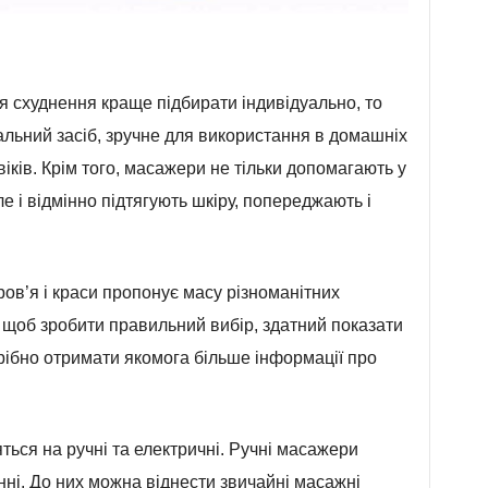
я схуднення краще підбирати індивідуально, то
льний засіб, зручне для використання в домашніх
овіків. Крім того, масажери не тільки допомагають у
е і відмінно підтягують шкіру, попереджають і
ров’я і краси пропонує масу різноманітних
 щоб зробити правильний вибір, здатний показати
рібно отримати якомога більше інформації про
ляться на ручні та електричні. Ручні масажери
нні. До них можна віднести звичайні масажні