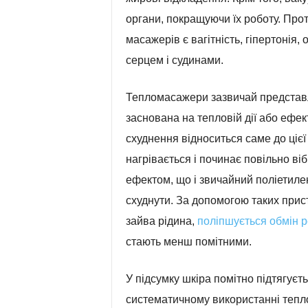
органи, покращуючи їх роботу. Про
масажерів є вагітність, гіпертонія,
серцем і судинами.
Тепломасажери зазвичай представл
заснована на тепловій дії або ефе
схуднення відноситься саме до цієї 
нагрівається і починає повільно ві
ефектом, що і звичайний поліетиле
схуднути. За допомогою таких прист
зайва рідина,
поліпшується обмін 
стають менш помітними.
У підсумку шкіра помітно підтягуєт
систематичному використанні теп