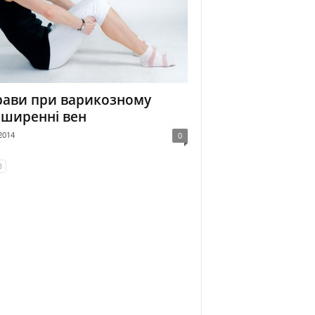
рави при варикозному
ширенні вен
2014
0