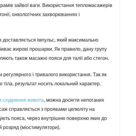
лограмів зайвої ваги. Використання тепломасажерів
тонії, онкологічних захворюваннях і
в доставляється імпульс, який максимально
збиває жирові прошарки. Як правило, дану групу
яють також масажні пояси для талії або стегон.
регулярного і тривалого використання. Так як
тіла, результат носить локальний характер.
я схуднення живота
, можна досягти непоганих
саж справляється з проявами целюліту на
іють пояса, через внутрішню поверхню яких до
й розряд (міостимулятори).