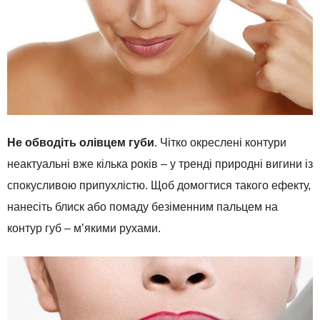
Не обводіть олівцем губи
. Чітко окреслені контури
неактуальні вже кілька років – у тренді природні вигини із
спокусливою припухлістю. Щоб домогтися такого ефекту,
нанесіть блиск або помаду безіменним пальцем на
контур губ – м’якими рухами.