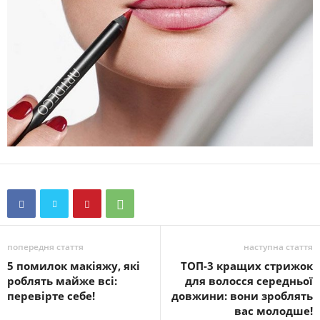
попередня стаття
наступна стаття
5 помилок макіяжу, які
ТОП-3 кращих стрижок
роблять майже всі:
для волосся середньої
перевірте себе!
довжини: вони зроблять
вас молодше!