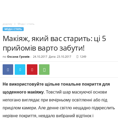
додому
Мода і стиль
МОДА І СТИЛЬ
Макіяж, який вас старить: ці 5
прийомів варто забути!
по
Оксана Громів
-
24.10.2017
Дата: 23.10.2017
1249
Не використовуйте щільне тональне покриття для
щоденного макіяжу
. Товстий шар маскуючої основи
непогано виглядає при вечірньому освітленні або під
прицілом камери. Але денне світло нещадно підкреслить
нерівне покриття, невдало вибраний відтінок і