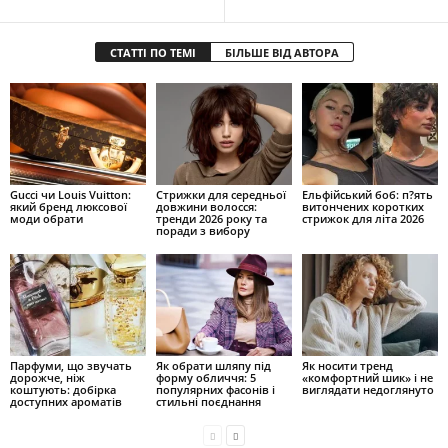
СТАТТІ ПО ТЕМІ
БІЛЬШЕ ВІД АВТОРА
Gucci чи Louis Vuitton:
Стрижки для середньої
Ельфійський боб: п?ять
який бренд люксової
довжини волосся:
витончених коротких
моди обрати
тренди 2026 року та
стрижок для літа 2026
поради з вибору
Парфуми, що звучать
Як обрати шляпу під
Як носити тренд
дорожче, ніж
форму обличчя: 5
«комфортний шик» і не
коштують: добірка
популярних фасонів і
виглядати недоглянуто
доступних ароматів
стильні поєднання