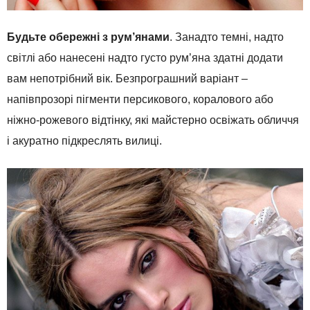
Будьте обережні з рум’янами
. Занадто темні, надто
світлі або нанесені надто густо рум’яна здатні додати
вам непотрібний вік. Безпрограшний варіант –
напівпрозорі пігменти персикового, коралового або
ніжно-рожевого відтінку, які майстерно освіжать обличчя
і акуратно підкреслять вилиці.