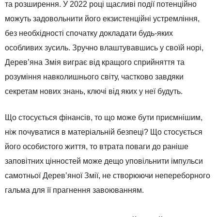
та розширення. У 2022 році щасливі події потенційно
можуть задовольнити його екзистенційні устремління,
без необхідності спочатку докладати будь-яких
особливих зусиль. Зручно влаштувавшись у своїй норі,
Дерев’яна Змія виграє від кращого сприйняття та
розуміння навколишнього світу, частково завдяки
секретам нових знань, ключі від яких у неї будуть.
Що стосується фінансів, то що може бути приємнішим,
ніж почуватися в матеріальній безпеці? Що стосується
його особистого життя, то втрата поваги до раніше
заповітних цінностей може дещо уповільнити імпульси
самотньої Дерев’яної Змії, не створюючи непереборного
гальма для її прагнення завоюванням.