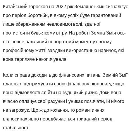
Китайський гороскоп на 2022 рік Земляної Змії сигналізує
про період боротьби, в якому успіх буде гарантований
лише збереженням невловимої волі, здатної
протистояти будь-якому вітру. На роботі Земна Змія ось-
ось почне важливий поворотний момент у своєму
професійному житті завдяки використанню навичок, які
вона терпляче накопичувала.
Коли справа доходить до фінансових питань, Земній Змії
вдається підтримувати свою фінансову рівновагу, якщо
вона відмовляється йти на будь-який ризик. Доки вона
вчасно оплачує свої рахунки і уникає позичати, їй нічого
не загрожує. Що ж до кохання, то романтичних
відносинах явно передбачається тривалий період
стабільності.