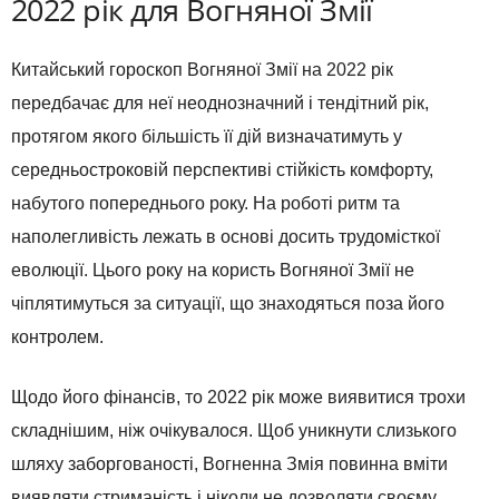
2022 рік для Вогняної Змії
Китайський гороскоп Вогняної Змії на 2022 рік
передбачає для неї неоднозначний і тендітний рік,
протягом якого більшість її дій визначатимуть у
середньостроковій перспективі стійкість комфорту,
набутого попереднього року. На роботі ритм та
наполегливість лежать в основі досить трудомісткої
еволюції. Цього року на користь Вогняної Змії не
чіплятимуться за ситуації, що знаходяться поза його
контролем.
Щодо його фінансів, то 2022 рік може виявитися трохи
складнішим, ніж очікувалося. Щоб уникнути слизького
шляху заборгованості, Вогненна Змія повинна вміти
виявляти стриманість і ніколи не дозволяти своєму