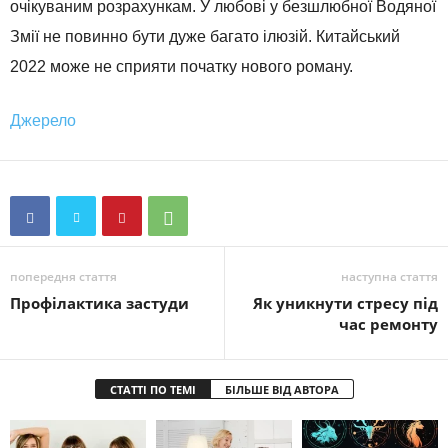
очікуваним розрахункам. У любові у безшлюбної Водяної
Змії не повинно бути дуже багато ілюзій. Китайський
2022 може не сприяти початку нового роману.
Джерело
попередня стаття
наступна стаття
Профілактика застуди
Як уникнути стресу під
час ремонту
СТАТТІ ПО ТЕМІ
БІЛЬШЕ ВІД АВТОРА