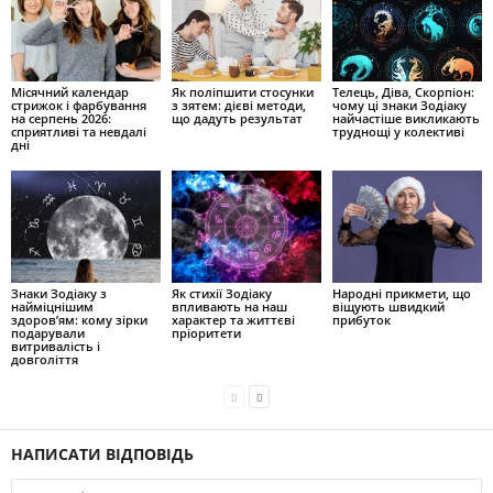
Місячний календар
Як поліпшити стосунки
Телець, Діва, Скорпіон:
стрижок і фарбування
з зятем: дієві методи,
чому ці знаки Зодіаку
на серпень 2026:
що дадуть результат
найчастіше викликають
сприятливі та невдалі
труднощі у колективі
дні
Знаки Зодіаку з
Як стихії Зодіаку
Народні прикмети, що
найміцнішим
впливають на наш
віщують швидкий
здоров’ям: кому зірки
характер та життєві
прибуток
подарували
пріоритети
витривалість і
довголіття
НАПИСАТИ ВІДПОВІДЬ