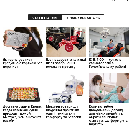
СТАТТІ ПО ТЕМІ
БІЛЬШЕ ВІД АВТОРА
Як користуватися
Що подарувати команді
IDENTICO — сучасна
кредитною карткою без
після завершення
стоматологія в
переплат
великого проєкту
Голосіївському районі
Доставка суши в Киеве:
Медичні товари для
Коли потрібен
когда японская кухня
щоденної практики:
цілодобовий догляд
приходит домой
одяг і техніка для
для літніх людей і як
быстрее, чем высохнет
комфорту та безпеки
обрати пансіонат:
васаби
фактори, що формують
вартість