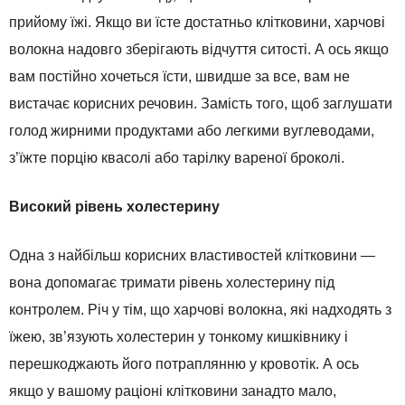
прийому їжі. Якщо ви їсте достатньо клітковини, харчові
волокна надовго зберігають відчуття ситості. А ось якщо
вам постійно хочеться їсти, швидше за все, вам не
вистачає корисних речовин. Замість того, щоб заглушати
голод жирними продуктами або легкими вуглеводами,
з’їжте порцію квасолі або тарілку вареної броколі.
Високий рівень холестерину
Одна з найбільш корисних властивостей клітковини —
вона допомагає тримати рівень холестерину під
контролем. Річ у тім, що харчові волокна, які надходять з
їжею, зв’язують холестерин у тонкому кишківнику і
перешкоджають його потраплянню у кровотік. А ось
якщо у вашому раціоні клітковини занадто мало,