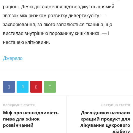
раціоні. Деякі дослідження підтверджують прямий
зв’язок між ризиком розвитку дивертикуліту —
захворювання, за якого запалюється тканина, що
вистилає внутрішню порожнину кишківника, — і
нестачею клітковини.
Джерело
попередня стаття
наступна стаття
Міф про нешкідливість
Дослідники назвали
пива для жінок
кращий продукт для
розвінчаний
лікування цукрового
діабету