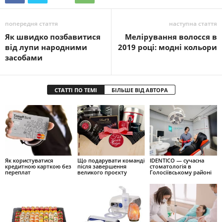
попередня стаття
наступна стаття
Як швидко позбавитися
Мелірування волосся в
від лупи народними
2019 році: модні кольори
засобами
СТАТТІ ПО ТЕМІ
БІЛЬШЕ ВІД АВТОРА
Як користуватися
Що подарувати команді
IDENTICO — сучасна
кредитною карткою без
після завершення
стоматологія в
переплат
великого проєкту
Голосіївському районі