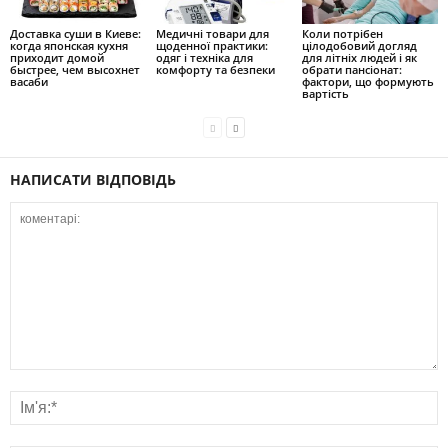
Доставка суши в Киеве:
Медичні товари для
Коли потрібен
когда японская кухня
щоденної практики:
цілодобовий догляд
приходит домой
одяг і техніка для
для літніх людей і як
быстрее, чем высохнет
комфорту та безпеки
обрати пансіонат:
васаби
фактори, що формують
вартість
НАПИСАТИ ВІДПОВІДЬ