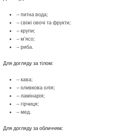
– питна вода;
– свіжі овочі та фрукти;
– крупи;
– м’ясо;
– риба.
Для догляду за тілом:
– кава;
– оливкова олія;
– ламінарія;
– гірчиця;
– мед.
Для догляду за обличчям: