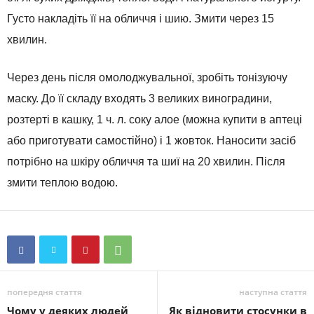
Густо накладіть її на обличчя і шию. Змити через 15
хвилин.
Через день після омолоджувальної, зробіть тонізуючу
маску. До її складу входять 3 великих виноградини,
розтерті в кашку, 1 ч. л. соку алое (можна купити в аптеці
або приготувати самостійно) і 1 жовток. Наносити засіб
потрібно на шкіру обличчя та шиї на 20 хвилин. Після
змити теплою водою.
попередня стаття
наступна стаття
Чому у деяких людей
Як відновити стосунки в