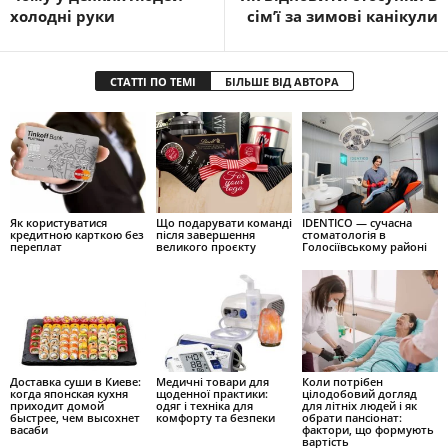
холодні руки
сім’ї за зимові канікули
СТАТТІ ПО ТЕМІ
БІЛЬШЕ ВІД АВТОРА
Як користуватися
Що подарувати команді
IDENTICO — сучасна
кредитною карткою без
після завершення
стоматологія в
переплат
великого проєкту
Голосіївському районі
Доставка суши в Киеве:
Медичні товари для
Коли потрібен
когда японская кухня
щоденної практики:
цілодобовий догляд
приходит домой
одяг і техніка для
для літніх людей і як
быстрее, чем высохнет
комфорту та безпеки
обрати пансіонат:
васаби
фактори, що формують
вартість