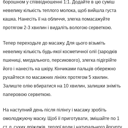
борошном у співвідношенні 1:1. Додайте в цю суміш
невелику кількість теплого молока, щоб вийшла густа
кашка. Нанесіть її на обличчя, злегка помасажуйте
протягом 2-3 хвилин і видаліть вологою серветкою.
Тепер переходьте до масажу. Для цього візьміть
невелику кількість будь-якої косметичної олії (зародків
пшениці, мигдального, персикового), злегка підігрійте
його і нанесіть на шкіру. Кінчиками пальців обережно
рухайтеся по масажних лініях протягом 5 хвилин.
Залиште олію вбиратися на 10 хвилин, залишки зніміть
паперовою серветкою.
На наступний день після пілінгу і масажу зробіть
омолоджуючу маску. Щоб її приготувати, змішайте по 1
ст. л. сухих дріжджів, теплої води і натурального йогурту.