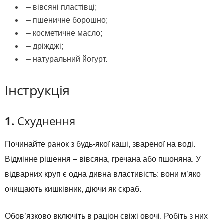
– вівсяні пластівці;
– пшеничне борошно;
– косметичне масло;
– дріжджі;
– натуральний йогурт.
Інструкція
1.
Схуднення
Починайте ранок з будь-якої каші, звареної на воді.
Відмінне рішення – вівсяна, гречана або пшоняна. У
відварних круп є одна дивна властивість: вони м’яко
очищають кишківник, діючи як скраб.
Обов’язково включіть в раціон свіжі овочі. Робіть з них