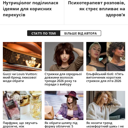
Нутриціолог поділилася
Психотерапевт розповів,
ідеями для корисних
як стрес впливає на
перекусів
здоров’я
СТАТТІ ПО ТЕМІ
БІЛЬШЕ ВІД АВТОРА
Gucci чи Louis Vuitton:
Стрижки для середньої
Ельфійський боб: п?ять
який бренд люксової
довжини волосся:
витончених коротких
моди обрати
тренди 2026 року та
стрижок для літа 2026
поради з вибору
Парфуми, що звучать
Як обрати шляпу під
Як носити тренд
дорожче, ніж
форму обличчя: 5
«комфортний шик» і не