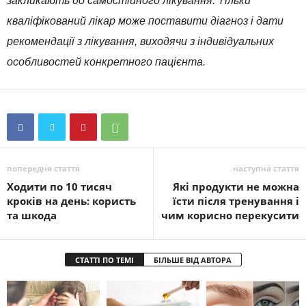
закликають до самостійного лікування. Тільки
кваліфікований лікар може поставити діагноз і дати
рекомендації з лікування, виходячи з індивідуальних
особливостей конкретного пацієнта.
попередня стаття
наступна стаття
Ходити по 10 тисяч
Які продукти не можна
кроків на день: користь
їсти після тренування і
та шкода
чим корисно перекусити
СТАТТІ ПО ТЕМІ
БІЛЬШЕ ВІД АВТОРА