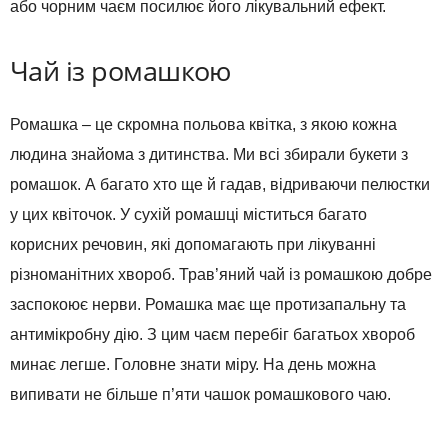
або чорним чаєм посилює його лікувальний ефект.
Чай із ромашкою
Ромашка – це скромна польова квітка, з якою кожна
людина знайома з дитинства. Ми всі збирали букети з
ромашок. А багато хто ще й гадав, відриваючи пелюстки
у цих квіточок. У сухій ромашці міститься багато
корисних речовин, які допомагають при лікуванні
різноманітних хвороб. Трав’яний чай із ромашкою добре
заспокоює нерви. Ромашка має ще протизапальну та
антимікробну дію. З цим чаєм перебіг багатьох хвороб
минає легше. Головне знати міру. На день можна
випивати не більше п’яти чашок ромашкового чаю.