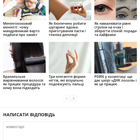
Менінгококовий
Як безпечено робити
Як намалювати рівні
менінгіт: чому
шугаринг вдома:
стрілки на очах і
мандрівникам варто
приготування пасти і
зберегти спокій: поради
подбати про захист
техніка депіляції
та лайфхаки
Бразильське
Три елегантні форми
PDRN у косметиці: що
вирівнювання волосся:
нігтів, які візуально
дає шкірі «ДНК лосося» і
як працює процедура та
подовжують пальці
як це працює
кому вона підходить
НАПИСАТИ ВІДПОВІДЬ