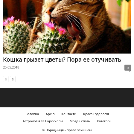
Кошка грызет цветы? Пора ее отучивать
25.05.2018
0
Головна
Архів
Контакти
Краса і здоров’я
Астрологія та Гороскопи
Мода і стиль
Категорії
© Порадниця - права захищені