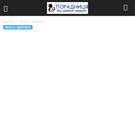
додому
Краса і здоров'я
КРАСА І ЗДОРОВ'Я