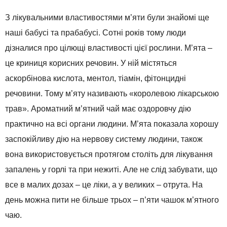
З лікувальними властивостями м’яти були знайомі ще
наші бабусі та прабабусі. Сотні років тому люди
дізналися про цілющі властивості цієї рослини. М’ята –
це криниця корисних речовин. У ній містяться
аскорбінова кислота, ментол, тіамін, фітонцидні
речовини. Тому м’яту називають «королевою лікарською
трав». Ароматний м’ятний чай має оздоровчу дію
практично на всі органи людини. М’ята показала хорошу
заспокійливу дію на нервову систему людини, також
вона використовується протягом століть для лікування
запалень у горлі та при нежиті. Але не слід забувати, що
все в малих дозах – це ліки, а у великих – отрута. На
день можна пити не більше трьох – п’яти чашок м’ятного
чаю.