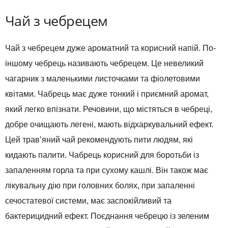
Чай з чебрецем
Чай з чебрецем дуже ароматний та корисний напій. По-
іншому чебрець називають чебрецем. Це невеликий
чагарник з маленькими листочками та фіолетовими
квітами. Чабрець має дуже тонкий і приємний аромат,
який легко впізнати. Речовини, що містяться в чебреці,
добре очищають легені, мають відхаркувальний ефект.
Цей трав’яний чай рекомендують пити людям, які
кидають палити. Чабрець корисний для боротьби із
запаленням горла та при сухому кашлі. Він також має
лікувальну дію при головних болях, при запаленні
сечостатевої системи, має заспокійливий та
бактерицидний ефект. Поєднання чебрецю із зеленим