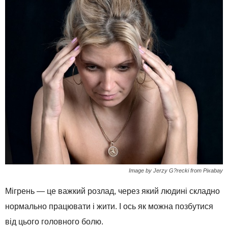
Image by Jerzy G?recki from Pixabay
Мігрень — це важкий розлад, через який людині складно
нормально працювати і жити. І ось як можна позбутися
від цього головного болю.