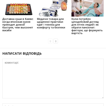
Доставка суши в Киеве:
Медичні товари для
Коли потрібен
когда японская кухня
щоденної практики:
цілодобовий догляд
приходит домой
одяг і техніка для
для літніх людей і як
быстрее, чем высохнет
комфорту та безпеки
обрати пансіонат:
васаби
фактори, що формують
вартість
НАПИСАТИ ВІДПОВІДЬ