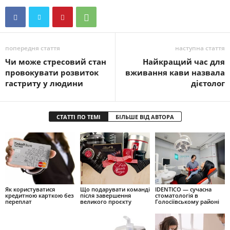
попередня стаття
наступна стаття
Чи може стресовий стан
Найкращий час для
провокувати розвиток
вживання кави назвала
гастриту у людини
дієтолог
СТАТТІ ПО ТЕМІ
БІЛЬШЕ ВІД АВТОРА
Як користуватися
Що подарувати команді
IDENTICO — сучасна
кредитною карткою без
після завершення
стоматологія в
переплат
великого проєкту
Голосіївському районі