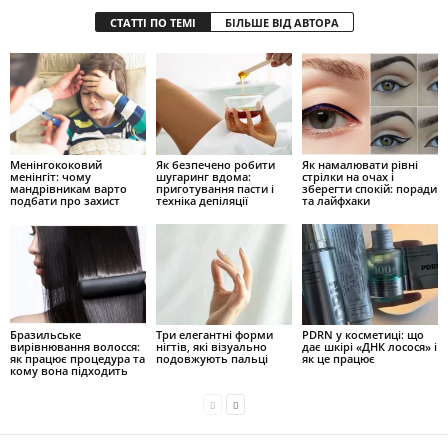
СТАТТІ ПО ТЕМІ
БІЛЬШЕ ВІД АВТОРА
Менінгококовий
Як безпечено робити
Як намалювати рівні
менінгіт: чому
шугаринг вдома:
стрілки на очах і
мандрівникам варто
приготування пасти і
зберегти спокій: поради
подбати про захист
техніка депіляції
та лайфхаки
Бразильське
Три елегантні форми
PDRN у косметиці: що
вирівнювання волосся:
нігтів, які візуально
дає шкірі «ДНК лосося» і
як працює процедура та
подовжують пальці
як це працює
кому вона підходить