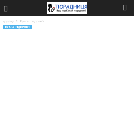
додому
Краса і здоров'я
КРАСА І ЗДОРОВ'Я