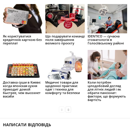
Як користуватися
Що подарувати команді
IDENTICO — сучасна
кредитною карткою без
після завершення
стоматологія в
переплат
великого проєкту
Голосіївському районі
Доставка суши в Киеве:
Медичні товари для
Коли потрібен
когда японская кухня
щоденної практики:
цілодобовий догляд
приходит домой
одяг і техніка для
для літніх людей і як
быстрее, чем высохнет
комфорту та безпеки
обрати пансіонат:
васаби
фактори, що формують
вартість
НАПИСАТИ ВІДПОВІДЬ