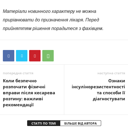
Матеріали новинного характеру не можна
прирівнювати до призначення лікаря. Перед
прийняттям рішення порадьтеся з фахівцем.
попередня стаття
наступна стаття
Коли безпечно
Ознаки
розпочати фізичні
інсулінорезистентності
вправи після кесарева
та способи її
розтину: важливі
діагностувати
рекомендації
СТАТТІ ПО ТЕМІ
БІЛЬШЕ ВІД АВТОРА