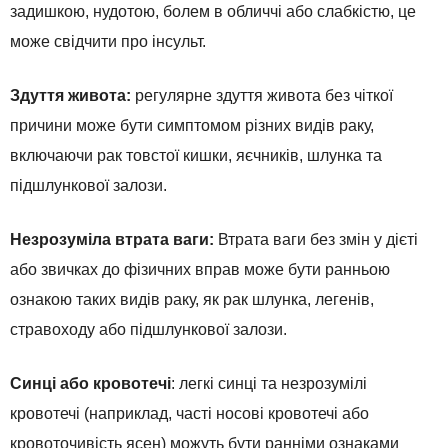
задишкою, нудотою, болем в обличчі або слабкістю, це
може свідчити про інсульт.
Здуття живота:
регулярне здуття живота без чіткої
причини може бути симптомом різних видів раку,
включаючи рак товстої кишки, яєчників, шлунка та
підшлункової залози.
Незрозуміла втрата ваги:
Втрата ваги без змін у дієті
або звичках до фізичних вправ може бути ранньою
ознакою таких видів раку, як рак шлунка, легенів,
стравоходу або підшлункової залози.
Синці або кровотечі
: легкі синці та незрозумілі
кровотечі (наприклад, часті носові кровотечі або
кровоточивість ясен) можуть бути ранніми ознаками