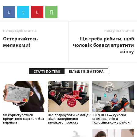
попередня стаття
наступна стаття
Остерігайтесь
Що треба робити, щоб
меланоми!
чоловік боявся втратити
жінку
СТАТТІ ПО ТЕМІ
БІЛЬШЕ ВІД АВТОРА
Як користуватися
Що подарувати команді
IDENTICO — сучасна
кредитною карткою без
після завершення
стоматологія в
переплат
великого проєкту
Голосіївському районі