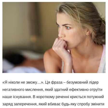
«Я ніколи не зможу…». Ця фраза – безумовний лідер
негативного мислення, який здатний ефективно отруїти
наше існування. В короткому реченні криється потужний
заряд заперечення, який вбиває будь-яку спробу змінити