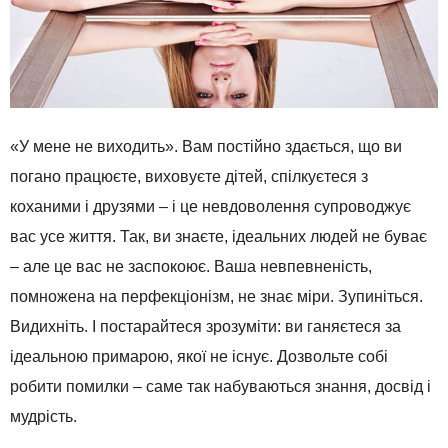
«У мене не виходить». Вам постійно здається, що ви
погано працюєте, виховуєте дітей, спілкуєтеся з
коханими і друзями – і це невдоволення супроводжує
вас усе життя. Так, ви знаєте, ідеальних людей не буває
– але це вас не заспокоює. Ваша невпевненість,
помножена на перфекціонізм, не знає міри. Зупиніться.
Видихніть. І постарайтеся зрозуміти: ви ганяєтеся за
ідеальною примарою, якої не існує. Дозвольте собі
робити помилки – саме так набуваються знання, досвід і
мудрість.