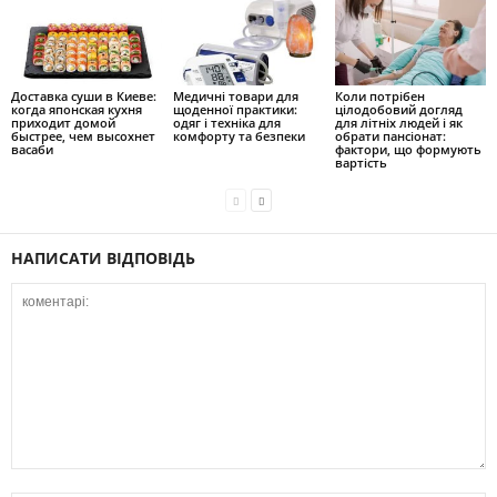
Доставка суши в Киеве:
Медичні товари для
Коли потрібен
когда японская кухня
щоденної практики:
цілодобовий догляд
приходит домой
одяг і техніка для
для літніх людей і як
быстрее, чем высохнет
комфорту та безпеки
обрати пансіонат:
васаби
фактори, що формують
вартість
НАПИСАТИ ВІДПОВІДЬ