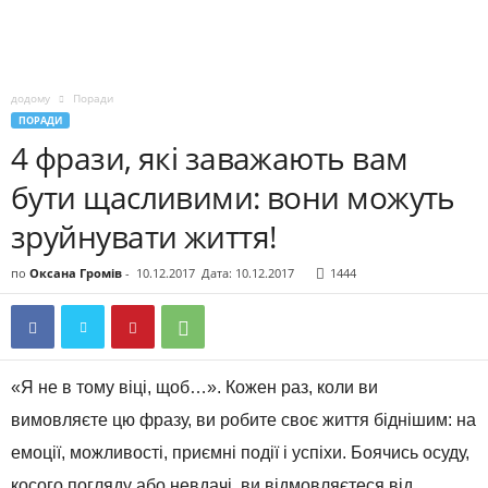
додому
Поради
ПОРАДИ
4 фрази, які заважають вам
бути щасливими: вони можуть
зруйнувати життя!
по
Оксана Громів
-
10.12.2017
Дата: 10.12.2017
1444
«Я не в тому віці, щоб…». Кожен раз, коли ви
вимовляєте цю фразу, ви робите своє життя біднішим: на
емоції, можливості, приємні події і успіхи. Боячись осуду,
косого погляду або невдачі, ви відмовляєтеся від