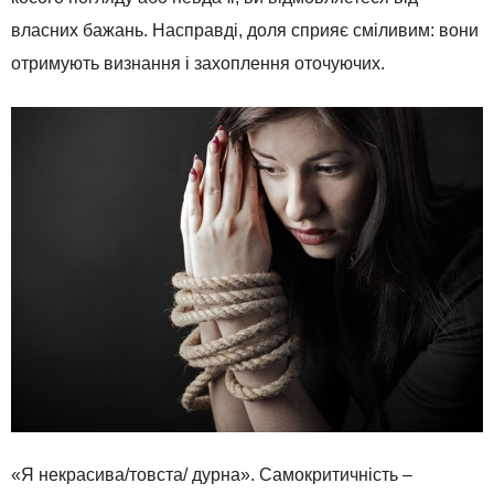
власних бажань. Насправді, доля сприяє сміливим: вони
отримують визнання і захоплення оточуючих.
«Я некрасива/товста/ дурна». Самокритичність –