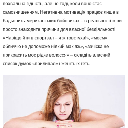
похвальна гідність, але не тоді, коли воно стає
самознищенням. Негативна мотивація працює лише в
бадьорих американських бойовиках – в реальності ж ви
просто знаходите причини для власної бездіяльності.
«Навіщо йти в спортзал – я ж товстуха!», «моєму
обличчю не допоможе ніякий макіяж», «зачіска не
прикрасить моє рідке волосся» – складіть власний
список думок-«прилипал» і женіть їх геть.