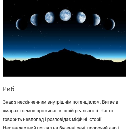
Риб
Знак з нескінченним внутрішнім потенціалом. Витає в
хмарах і немов проживає в іншій реальності. Часто
говорить невпопад і розповідає міфічні історії.
Нестандартний погляд на буденні речі, пророчий дар і