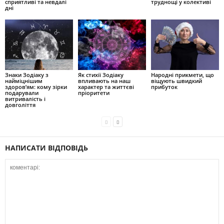
сприятливі та невдалі
труднощі у колективі
дні
Знаки Зодіаку з
Як стихії Зодіаку
Народні прикмети, що
найміцнішим
впливають на наш
віщують швидкий
здоров’ям: кому зірки
характер та життєві
прибуток
подарували
пріоритети
витривалість і
довголіття
НАПИСАТИ ВІДПОВІДЬ