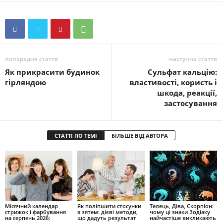
попередня стаття
наступна стаття
Як прикрасити будинок
Сульфат кальцію:
гірляндою
властивості, користь і
шкода, реакції,
застосування
СТАТТІ ПО ТЕМІ
БІЛЬШЕ ВІД АВТОРА
Місячний календар
Як поліпшити стосунки
Телець, Діва, Скорпіон:
стрижок і фарбування
з зятем: дієві методи,
чому ці знаки Зодіаку
на серпень 2026:
що дадуть результат
найчастіше викликають