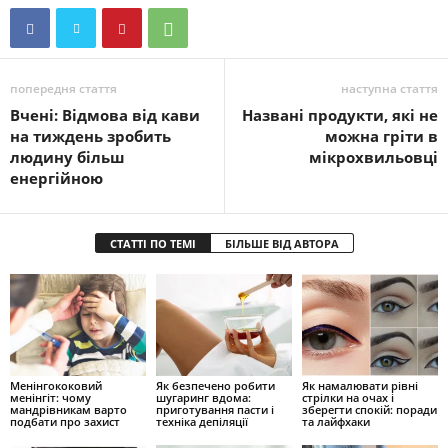
попередня стаття
наступна стаття
Вчені: Відмова від кави
Названі продукти, які не
на тиждень зробить
можна гріти в
людину більш
мікрохвильовці
енергійною
СТАТТІ ПО ТЕМІ
БІЛЬШЕ ВІД АВТОРА
Менінгококовий
Як безпечено робити
Як намалювати рівні
менінгіт: чому
шугаринг вдома:
стрілки на очах і
мандрівникам варто
приготування пасти і
зберегти спокій: поради
подбати про захист
техніка депіляції
та лайфхаки