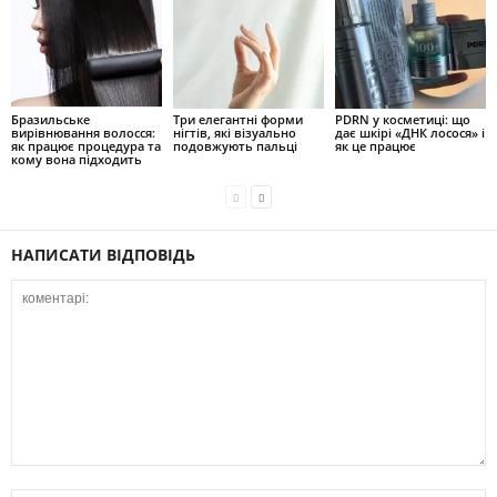
Бразильське
Три елегантні форми
PDRN у косметиці: що
вирівнювання волосся:
нігтів, які візуально
дає шкірі «ДНК лосося» і
як працює процедура та
подовжують пальці
як це працює
кому вона підходить
НАПИСАТИ ВІДПОВІДЬ