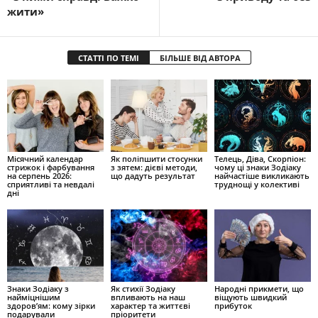
жити»
СТАТТІ ПО ТЕМІ
БІЛЬШЕ ВІД АВТОРА
Місячний календар
Як поліпшити стосунки
Телець, Діва, Скорпіон:
стрижок і фарбування
з зятем: дієві методи,
чому ці знаки Зодіаку
на серпень 2026:
що дадуть результат
найчастіше викликають
сприятливі та невдалі
труднощі у колективі
дні
Знаки Зодіаку з
Як стихії Зодіаку
Народні прикмети, що
найміцнішим
впливають на наш
віщують швидкий
здоров’ям: кому зірки
характер та життєві
прибуток
подарували
пріоритети