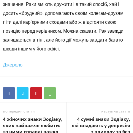
значення. Раки вміють дружити і в такий спосіб, хай і
досить «брудний», допомагають своїм колегам-друзям
піти далі кар’єрними сходами або ж відстояти свою
позицію перед керівником. Можна сказати, Рак завжди
залишається в тіні, але його дії можуть завдати багато
шкоди іншим у його офісі.
Джерело
попередня стаття
наступна стаття
4 жіночих знаки Зодіаку,
4 сумні знаки Зодіаку,
яких найважче любити:
які впадають у депресію
«з ними справді важко
з приводу та без