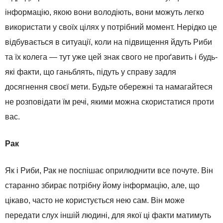
інформацію, якою вони володіють, вони можуть легко
використати у своїх цілях у потрібний момент. Нерідко це
відбувається в ситуації, коли на підвищення йдуть Риби
та їх колега — тут уже цей знак свого не проґавить і будь-
які факти, що ганьблять, підуть у справу задля
досягнення своєї мети. Будьте обережні та намагайтеся
не розповідати їм речі, якими можна скористатися проти
вас.
Рак
Як і Риби, Рак не поспішає оприлюднити все почуте. Він
старанно збирає потрібну йому інформацію, але, що
цікаво, часто не користується нею сам. Він може
передати слух іншій людині, для якої ці факти матимуть