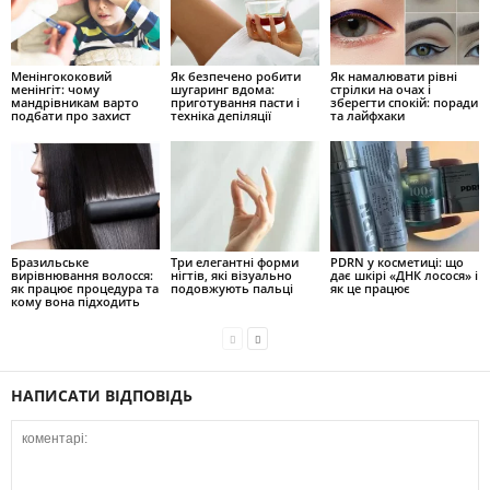
Менінгококовий
Як безпечено робити
Як намалювати рівні
менінгіт: чому
шугаринг вдома:
стрілки на очах і
мандрівникам варто
приготування пасти і
зберегти спокій: поради
подбати про захист
техніка депіляції
та лайфхаки
Бразильське
Три елегантні форми
PDRN у косметиці: що
вирівнювання волосся:
нігтів, які візуально
дає шкірі «ДНК лосося» і
як працює процедура та
подовжують пальці
як це працює
кому вона підходить
НАПИСАТИ ВІДПОВІДЬ