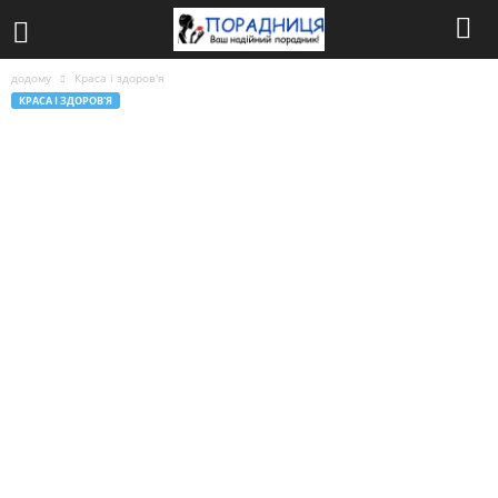
додому
Краса і здоров'я
КРАСА І ЗДОРОВ'Я